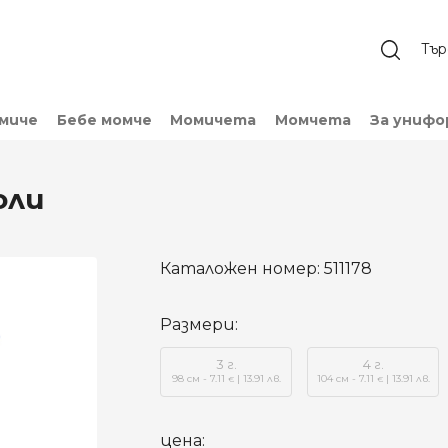
омиче
Бебе момче
Момичета
Момчета
За унифо
оли
Каталожен номер:
511178
Размери:
3 г.
4 г.
98 см - 7.11
| 13.91 лв.
104 см - 7.11
| 13.91 лв.
€
€
цена: