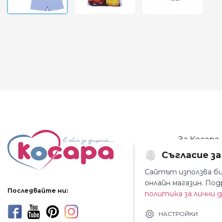
За Косара
Съгласие з
За нас
Магазини
Сайтът използва би
онлайн магазин. П
Новини
Последвайте ни:
политика за лични 
Контакти
НАСТРОЙКИ