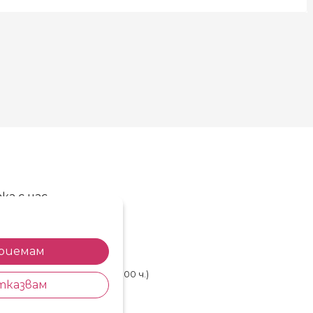
ка с нас
86 720 768
85 514 577
риемам
shop@kosara.bg
лничен ден (от 8.30 до 17.00 ч.)
тказвам