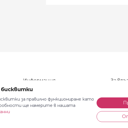
Информация
За връз
а бисквитки
Общи условия
тел: 08
Декларация за поверителност
тел: 08
сквитки за правилно функциониране като
П
одробности ще намерите в нашата
Доставка и плащане
e-mail: 
данни
Безплатно връщане
Всеки де
О