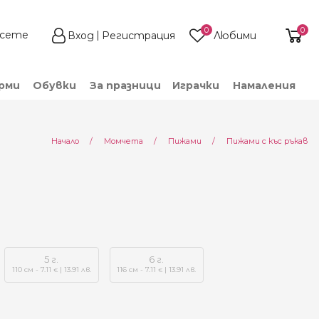
0
0
Вход
Регистрация
Любими
рми
Обувки
За празници
Играчки
Намаления
Начало
Момчета
Пижами
Пижами с къс ръкав
5 г.
6 г.
110 см - 7.11
| 13.91 лв.
116 см - 7.11
| 13.91 лв.
€
€