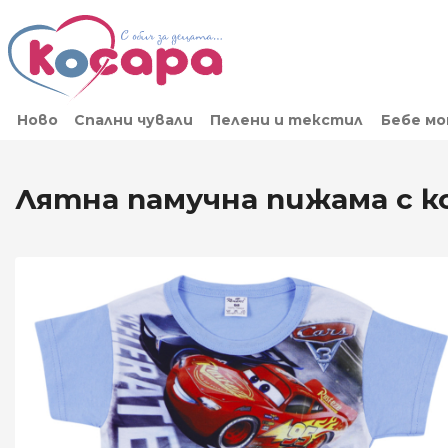
Ново
Спални чували
Пелени и текстил
Бебе м
Лятна памучна пижама с к