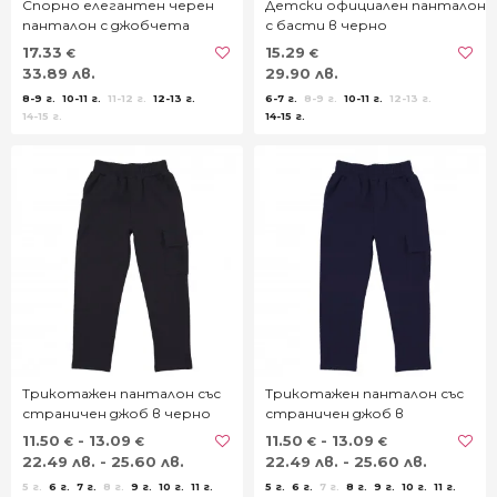
Спорно елегантен черен
Детски официален панталон
панталон с джобчета
с басти в черно
17.33
15.29
€
€
33.89 лв.
29.90 лв.
8-9 г.
10-11 г.
11-12 г.
12-13 г.
6-7 г.
8-9 г.
10-11 г.
12-13 г.
14-15 г.
14-15 г.
Трикотажен панталон със
Трикотажен панталон със
страничен джоб в черно
страничен джоб в
тъмносиньо
11.50
- 13.09
11.50
- 13.09
€
€
€
€
22.49 лв. - 25.60 лв.
22.49 лв. - 25.60 лв.
5 г.
6 г.
7 г.
8 г.
9 г.
10 г.
11 г.
5 г.
6 г.
7 г.
8 г.
9 г.
10 г.
11 г.