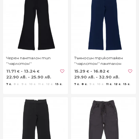
Черен панталон тип
Тъмносин трикотажен
''чарлстон''
''чарлстон'' панталон
11.71
- 13.24
15.29
- 16.82
€
€
€
€
22.90 лв. - 25.90 лв.
29.90 лв. - 32.90 лв.
7 г.
8 г.
9 г.
10 г.
11 г.
12 г.
13 г.
7 г.
8 г.
9 г.
10 г.
11 г.
12 г.
13 г.