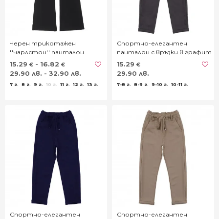
Черен трикотажен
Спортно-елегантен
''чарлстон'' панталон
панталон с връзки в графит
15.29
- 16.82
15.29
€
€
€
29.90 лв. - 32.90 лв.
29.90 лв.
7 г.
8 г.
9 г.
10 г.
11 г.
12 г.
13 г.
7-8 г.
8-9 г.
9-10 г.
10-11 г.
Спортно-елегантен
Спортно-елегантен