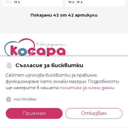
12 г.
13 г.
12 г.
13 г.
Показани 42 от 42 артикули
Съгласие за бисквитки
Последвайте ни:
Сайтът използва бисквитки за правилно
функциониране като онлайн магазин. Подробности
ще намерите в нашата
политика за лични данни
НАСТРОЙКИ
За Косара
Информация
Приемам
Отказвам
За нас
Общи условия
Магазини
Декларация за
поверителност