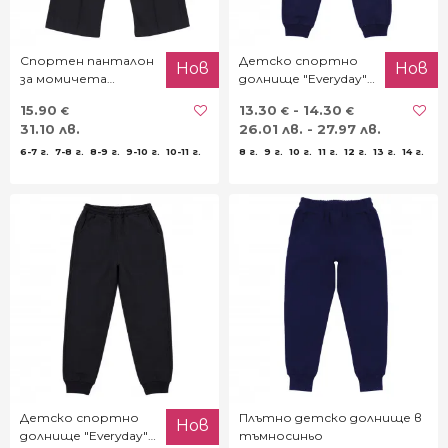
Спортен панталон
Детско спортно
Нов
Нов
за момичета
долнище "Everyday"
"Young" в черно
в тъмносиньо
15.90
13.30
- 14.30
€
€
€
31.10 лв.
26.01 лв. - 27.97 лв.
6-7 г.
7-8 г.
8-9 г.
9-10 г.
10-11 г.
8 г.
9 г.
10 г.
11 г.
12 г.
13 г.
14 г.
Детско спортно
Плътно детско долнище в
Нов
долнище "Everyday"
тъмносиньо