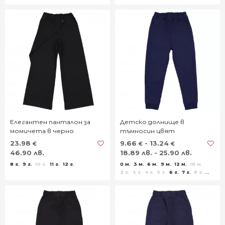
Елегантен панталон за
Детско долнище в
момичета в черно
тъмносин цвят
23.98
9.66
- 13.24
€
€
€
46.90 лв.
18.89 лв. - 25.90 лв.
8 г.
9 г.
10 г.
11 г.
12 г.
0 м.
3 м.
6 м.
9 м.
12 м.
18 м.
2 г.
3 г.
4 г.
5 г.
6 г.
7 г.
8 г.
9 г.
10 г.
11 г.
12 г.
13 г.