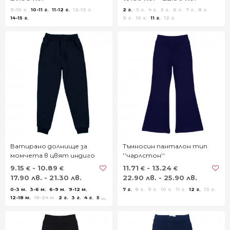
9-10 г.
10-11 г.
11-12 г.
12-13 г.
2 г.
3 г.
4 г.
5 г.
6 г.
7 г.
8 г.
14-15 г.
9 г.
10 г.
11 г.
12 г.
Ватирано долнище за
Тъмносин панталон тип
момчета в цвят индиго
''чарлстон''
9.15
- 10.89
11.71
- 13.24
€
€
€
€
17.90 лв. - 21.30 лв.
22.90 лв. - 25.90 лв.
0-3 м.
3-6 м.
6-9 м.
9-12 м.
7 г.
8 г.
9 г.
10 г.
11 г.
12 г.
13 г.
12-18 м.
18-24 м.
2 г.
3 г.
4 г.
5 г.
6 г.
7 г.
8 г.
9 г.
10 г.
11 г.
12 г.