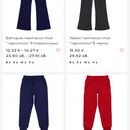
Ватиран панталон тип
Термо панталон тип
''чарлстон'' в тъмносиньо
"чарлстон" в черно
12.22
- 14.27
15.30
€
€
€
23.90 лв. - 27.91 лв.
29.92 лв.
8 г.
9 г.
10 г.
11 г.
8 г.
9 г.
10 г.
11 г.