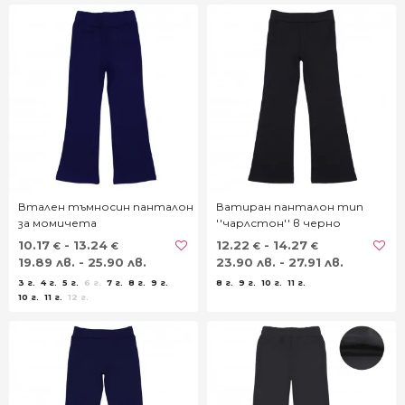
Втален тъмносин панталон
Ватиран панталон тип
за момичета
''чарлстон'' в черно
10.17
- 13.24
12.22
- 14.27
€
€
€
€
19.89 лв. - 25.90 лв.
23.90 лв. - 27.91 лв.
3 г.
4 г.
5 г.
6 г.
7 г.
8 г.
9 г.
8 г.
9 г.
10 г.
11 г.
10 г.
11 г.
12 г.