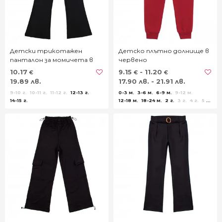
Детски трикотажен
Детско плътно долнище в
панталон за момичета в
червено
черно
10.17
9.15
- 11.20
€
€
€
19.89 лв.
17.90 лв. - 21.91 лв.
9-10 г.
10-11 г.
11-12 г.
12-13 г.
0-3 м.
3-6 м.
6-9 м.
9-12 м.
14-15 г.
12-18 м.
18-24 м.
2 г.
3 г.
4 г.
5 г.
6 г.
7 г.
8 г.
9 г.
10 г.
11 г.
12 г.