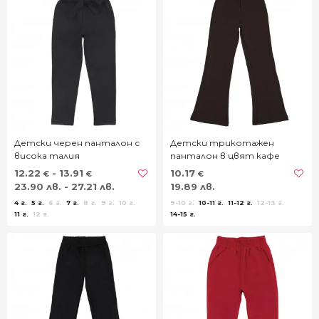
Детски черен панталон с
Детски трикотажен
висока талия
панталон в цвят кафе
12.22
- 13.91
10.17
€
€
€
23.90 лв. - 27.21 лв.
19.89 лв.
4 г.
5 г.
6 г.
7 г.
8 г.
9 г.
10 г.
9-10 г.
10-11 г.
11-12 г.
12-13 г.
11 г.
12 г.
14-15 г.