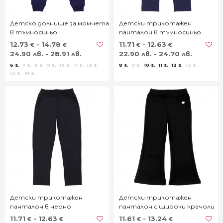
Детско долнище за момчета
Детски трикотажен
в тъмносиньо
панталон в тъмносиньо
12.73
- 14.78
11.71
- 12.63
€
€
€
€
24.90 лв. - 28.91 лв.
22.90 лв. - 24.70 лв.
6 г.
7 г.
8 г.
9 г.
10 г.
11 г.
12 г.
8 г.
9 г.
10 г.
11 г.
12 г.
13 г.
13 г.
14 г.
Детски трикотажен
Детски трикотажен
панталон в черно
панталон с широки крачоли
в черно
11.71
- 12.63
11.61
- 13.24
€
€
€
€