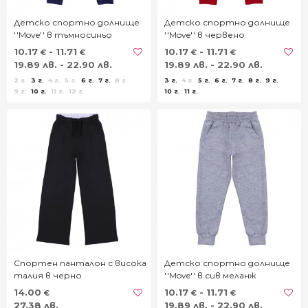
Детско спортно долнище
Детско спортно долнище
''Move'' в тъмносиньо
''Move'' в червено
10.17
- 11.71
10.17
- 11.71
€
€
€
€
19.89 лв. - 22.90 лв.
19.89 лв. - 22.90 лв.
2 г.
3 г.
4 г.
5 г.
6 г.
7 г.
8 г.
3 г.
4 г.
5 г.
6 г.
7 г.
8 г.
9 г.
9 г.
10 г.
11 г.
12 г.
10 г.
11 г.
Спортен панталон с висока
Детско спортно долнище
талия в черно
''Move'' в сив меланж
14.00
10.17
- 11.71
€
€
€
27.38 лв.
19.89 лв. - 22.90 лв.