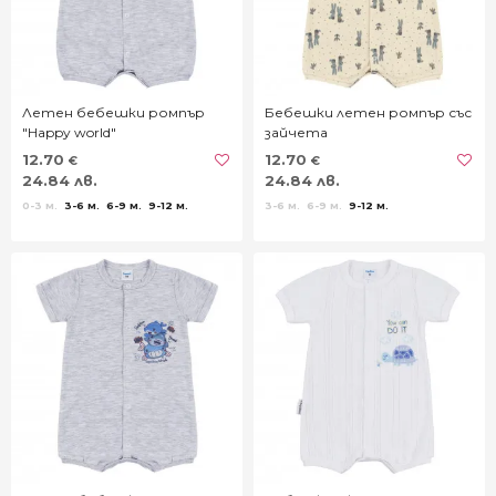
Летен бебешки ромпър
Бебешки летен ромпър със
"Happy world"
зайчета
12.70
12.70
€
€
24.84 лв.
24.84 лв.
0-3 м.
3-6 м.
6-9 м.
9-12 м.
3-6 м.
6-9 м.
9-12 м.