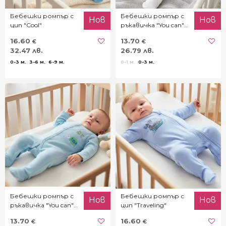
Бебешки ромпър с
Бебешки ромпър с
Нов
Нов
цип "Cool"
ръкавичка "You can"
за момче
16.60
13.70
€
€
32.47 лв.
26.79 лв.
0-3 м.
3-6 м.
6-9 м.
0-1 м.
0-3 м.
Бебешки ромпър с
Бебешки ромпър с
Нов
Нов
ръкавичка "You can"
цип "Traveling"
в синьо
13.70
16.60
€
€