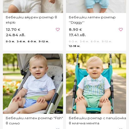
Бебешки ажурен ромпър в
Бебешки летен ромпър
екрю
''Doggy''
12.70
8.90
€
€
24.84 лв.
17.41 лв.
0-3 м.
3-6 м.
6-9 м.
9-12 м.
0-3 м.
3-6 м.
6-9 м.
9-12 м.
12-18 м.
Бебешки летен ромпър "Fish"
Бебешки ромпър с папийонка
в синьо
в млечна мента