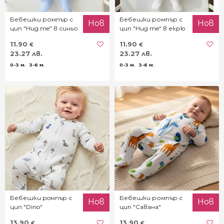
Бебешки ромпър с
Бебешки ромпър с
Нов
Нов
цип "Hug me" в синьо
цип "Hug me" в екрю
11.90
11.90
€
€
23.27 лв.
23.27 лв.
0-3 м.
3-6 м.
0-3 м.
3-6 м.
Бебешки рoмпър с
Бебешки ромпър с
Нов
Нов
цип "Dino"
цип "Савана"
13.90
13.90
€
€