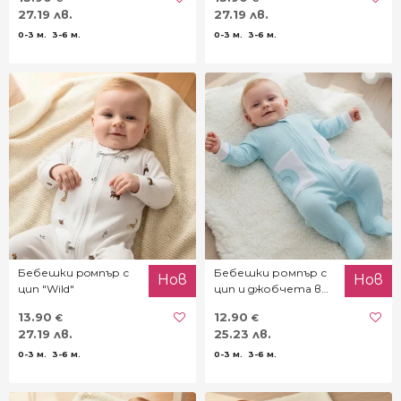
27.19 лв.
27.19 лв.
0-3 м.
3-6 м.
0-3 м.
3-6 м.
Бебешки рoмпър с
Бебешки ромпър с
Нов
Нов
цип "Wild"
цип и джобчета в
мента
13.90
12.90
€
€
27.19 лв.
25.23 лв.
0-3 м.
3-6 м.
0-3 м.
3-6 м.