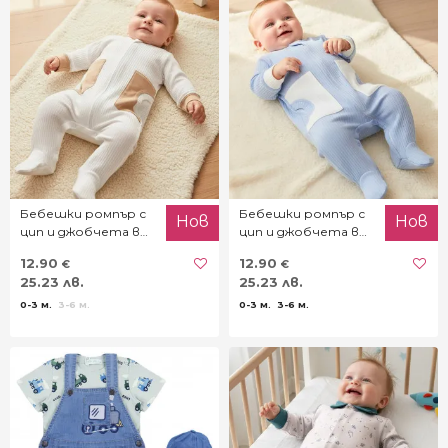
Бебешки ромпър с
Бебешки ромпър с
Нов
Нов
цип и джобчета в
цип и джобчета в
екрю
синьо
12.90
12.90
€
€
25.23 лв.
25.23 лв.
0-3 м.
3-6 м.
0-3 м.
3-6 м.