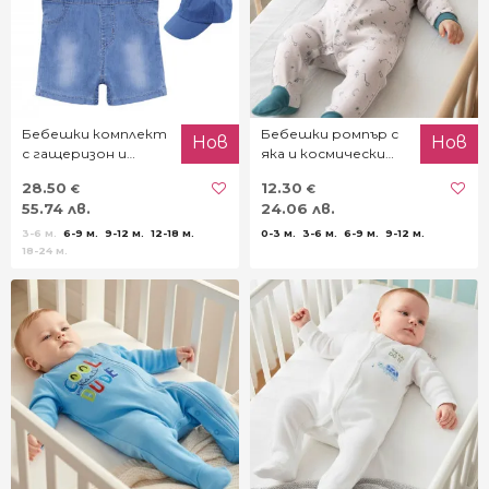
Бебешки комплект
Бебешки ромпър с
Нов
Нов
с гащеризон и
яка и космически
шапка в зелено
принт
28.50
12.30
€
€
55.74 лв.
24.06 лв.
3-6 м.
6-9 м.
9-12 м.
12-18 м.
0-3 м.
3-6 м.
6-9 м.
9-12 м.
18-24 м.