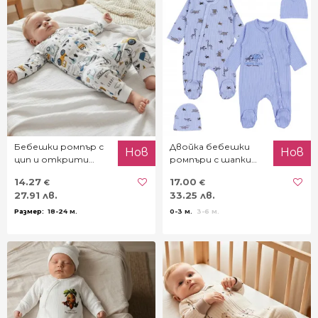
Бебешки ромпър с
Двойка бебешки
Нов
Нов
цип и открити
ромпъри с шапки
крачета ''Beep''
"Африка"
14.27
17.00
€
€
27.91 лв.
33.25 лв.
18-24 м.
0-3 м.
3-6 м.