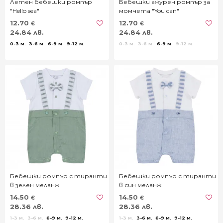
Летен бебешки ромпър
Бебешки ажурен ромпър за
"Hello sea"
момчета "You can"
12.70
12.70
€
€
24.84 лв.
24.84 лв.
0-3 м.
3-6 м.
6-9 м.
9-12 м.
0-3 м.
3-6 м.
6-9 м.
9-12 м.
Бебешки ромпър с тиранти
Бебешки ромпър с тиранти
в зелен меланж
в син меланж
14.50
14.50
€
€
28.36 лв.
28.36 лв.
1-3 м.
3-6 м.
6-9 м.
9-12 м.
1-3 м.
3-6 м.
6-9 м.
9-12 м.