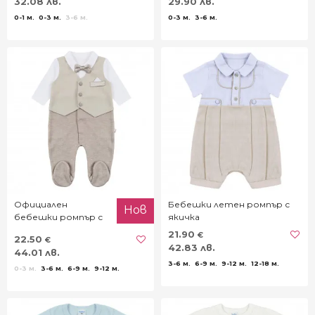
32.08 лв.
29.90 лв.
0-1 м.
0-3 м.
3-6 м.
0-3 м.
3-6 м.
Официален
Бебешки летен ромпър с
Нов
бебешки ромпър с
якичка
папийонка
21.90
€
22.50
€
42.83 лв.
44.01 лв.
3-6 м.
6-9 м.
9-12 м.
12-18 м.
0-3 м.
3-6 м.
6-9 м.
9-12 м.