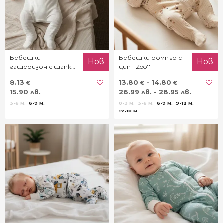
Бебешки
Бебешки ромпър с
Нов
Нов
гащеризон с шапка
цип ''Zoo''
''Little hero''
8.13
13.80
- 14.80
€
€
€
15.90 лв.
26.99 лв. - 28.95 лв.
3-6 м.
6-9 м.
0-3 м.
3-6 м.
6-9 м.
9-12 м.
12-18 м.