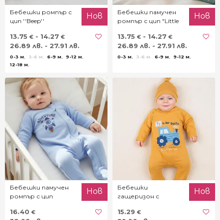
Бебешки ромпър с
Бебешки памучен
Нов
Нов
цип ''Beep''
ромпър с цип "Little
boy"
13.75
- 14.27
13.75
- 14.27
€
€
€
€
26.89 лв. - 27.91 лв.
26.89 лв. - 27.91 лв.
0-3 м.
3-6 м.
6-9 м.
9-12 м.
0-3 м.
3-6 м.
6-9 м.
9-12 м.
12-18 м.
Бебешки памучен
Бебешки
Нов
Нов
ромпър с цип
гащеризон с
"Adventure"
трикотажна шапка
16.40
15.29
€
€
"Fun Farm"