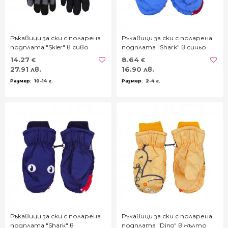
Ръкавици за ски с поларена
Ръкавици за ски с поларена
подплата "Skier" в сиво
подплата "Shark" в синьо
14.27
8.64
€
€
27.91 лв.
16.90 лв.
10-14 г.
2-4 г.
Ръкавици за ски с поларена
Ръкавици за ски с поларена
подплата "Shark" в
подплата "Dino" в жълто