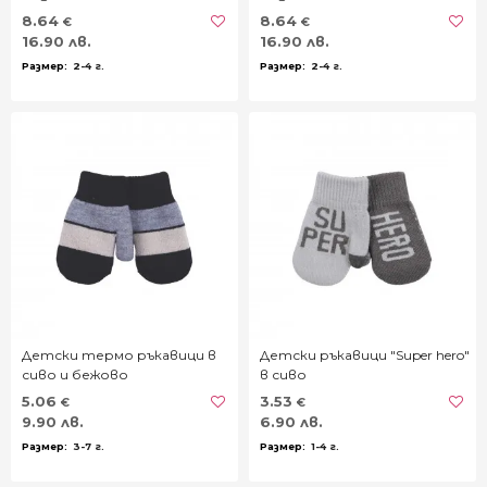
тъмносиньо
8.64
8.64
€
€
16.90 лв.
16.90 лв.
2-4 г.
2-4 г.
Детски термо ръкавици в
Детски ръкавици "Super hero"
сиво и бежово
в сиво
5.06
3.53
€
€
9.90 лв.
6.90 лв.
3-7 г.
1-4 г.