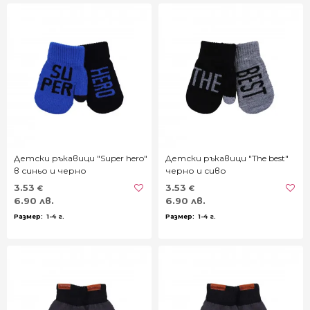
Детски ръкавици "Super hero"
Детски ръкавици "The best"
в синьо и черно
черно и сиво
3.53
3.53
€
€
6.90 лв.
6.90 лв.
1-4 г.
1-4 г.