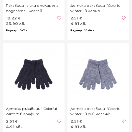
Ръкавици за ски с поларена
Детски ръкавици ''Colorful
подплата ''Roar'' в
winter'' в черно
тъмнозелено
12.22
2.51
€
€
23.90 лв.
4.91 лв.
3-7 г.
10-14 г.
Детски ръкавици ''Colorful
Детски ръкавици ''Colorful
winter'' в графит
winter'' в сив меланж
2.51
2.51
€
€
4.91 лв.
4.91 лв.