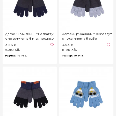
Детски ръкавици ''Be snazzy''
Детски ръкавици ''Be snazzy''
с пръстчета в тъмносиньо
с пръстчета в сиво
3.53
3.53
€
€
6.90 лв.
6.90 лв.
10-14 г.
10-14 г.