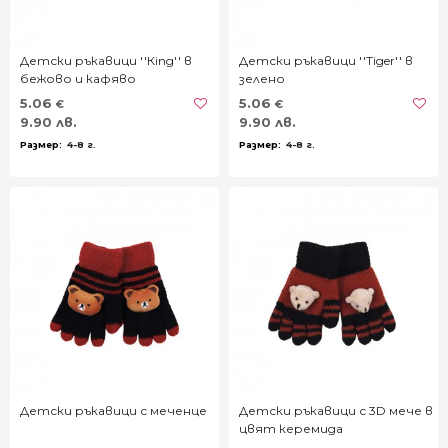
Детски ръкавици ''Кing'' в
Детски ръкавици ''Tiger'' в
бежово и кафяво
зелено
5.06
5.06
€
€
9.90 лв.
9.90 лв.
4-8 г.
4-8 г.
Детски ръкавици с меченце
Детски ръкавици с 3D мече в
цвят керемида