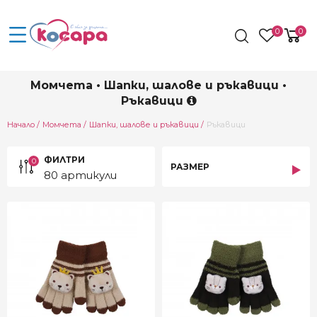
0
0
Момчета • Шапки, шалове и ръкавици •
Ръкавици
Current:
Начало
Момчета
Шапки, шалове и ръкавици
Ръкавици
ФИЛТРИ
0
РАЗМЕР
80 артикули