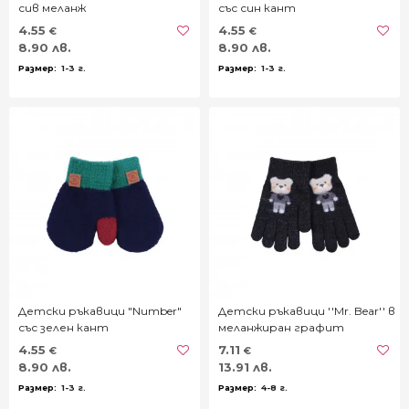
сив меланж
със син кант
4.55
4.55
€
€
8.90 лв.
8.90 лв.
1-3 г.
1-3 г.
Детски ръкавици "Number"
Детски ръкавици ''Mr. Bear'' в
със зелен кант
меланжиран графит
4.55
7.11
€
€
8.90 лв.
13.91 лв.
1-3 г.
4-8 г.