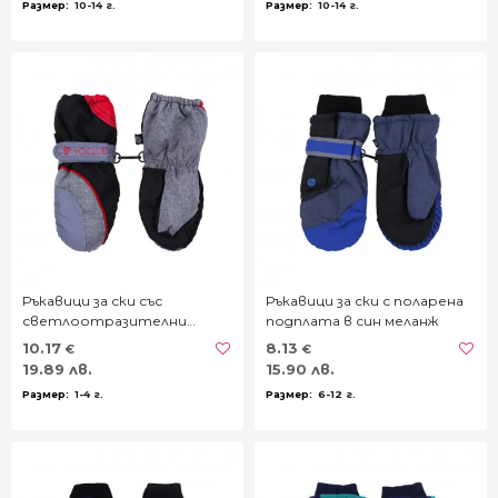
10-14 г.
10-14 г.
Ръкавици за ски със
Ръкавици за ски с поларена
светлоотразителни
подплата в син меланж
елементи
10.17
8.13
€
€
19.89 лв.
15.90 лв.
1-4 г.
6-12 г.