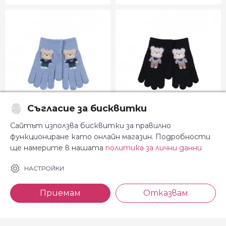
Съгласие за бисквитки
Детски ръкавици ''Mr. Bear'' в
Детски ръкавици ''Mr. Bear'' в
Сайтът използва бисквитки за правилно
светлосиньо
черно
функциониране като онлайн магазин. Подробности
7.11
7.11
€
€
ще намерите в нашата
политика за лични данни
13.91 лв.
13.91 лв.
4-8 г.
4-8 г.
НАСТРОЙКИ
Приемам
Отказвам