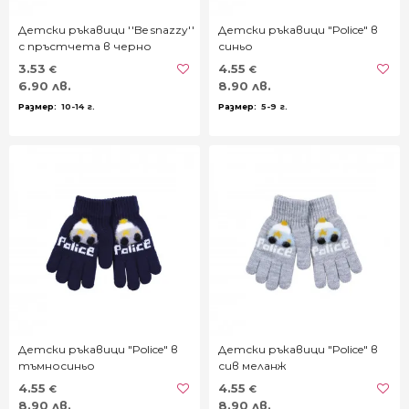
Детски ръкавици ''Be snazzy''
Детски ръкавици "Police" в
с пръстчета в черно
синьо
3.53
4.55
€
€
6.90 лв.
8.90 лв.
10-14 г.
5-9 г.
Детски ръкавици "Police" в
Детски ръкавици "Police" в
тъмносиньо
сив меланж
4.55
4.55
€
€
8.90 лв.
8.90 лв.