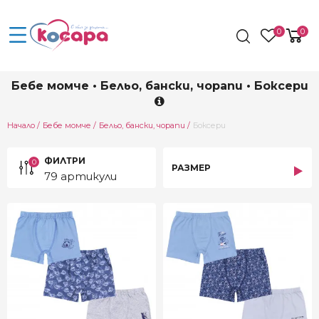
0
0
Бебе момче • Бельо, бански, чорапи • Боксери
Current:
Начало
Бебе момче
Бельо, бански, чорапи
Боксери
ФИЛТРИ
0
РАЗМЕР
79 артикули