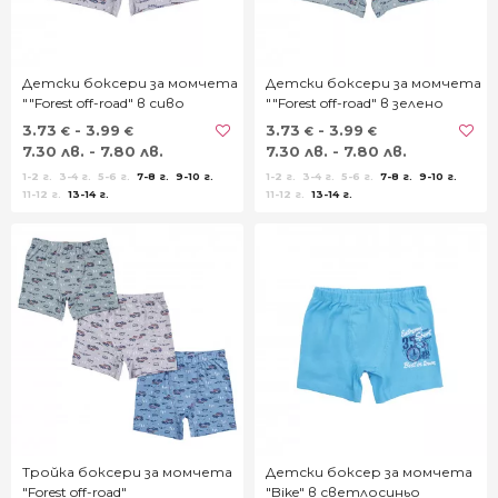
Детски боксери за момчета
Детски боксери за момчета
""Forest off-road" в сиво
""Forest off-road" в зелено
3.73
- 3.99
3.73
- 3.99
€
€
€
€
7.30 лв. - 7.80 лв.
7.30 лв. - 7.80 лв.
1-2 г.
3-4 г.
5-6 г.
7-8 г.
9-10 г.
1-2 г.
3-4 г.
5-6 г.
7-8 г.
9-10 г.
11-12 г.
13-14 г.
11-12 г.
13-14 г.
Тройка боксери за момчета
Детски боксер за момчета
"Forest off-road"
"Bike" в светлосиньо