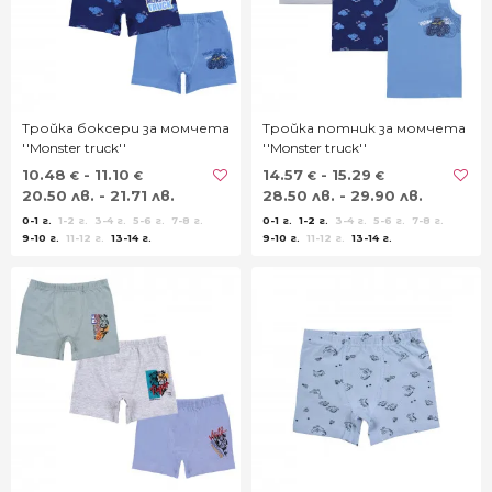
Тройка боксери за момчета
Тройка потник за момчета
''Monster truck''
''Monster truck''
10.48
- 11.10
14.57
- 15.29
€
€
€
€
20.50 лв. - 21.71 лв.
28.50 лв. - 29.90 лв.
0-1 г.
1-2 г.
3-4 г.
5-6 г.
7-8 г.
0-1 г.
1-2 г.
3-4 г.
5-6 г.
7-8 г.
9-10 г.
11-12 г.
13-14 г.
9-10 г.
11-12 г.
13-14 г.