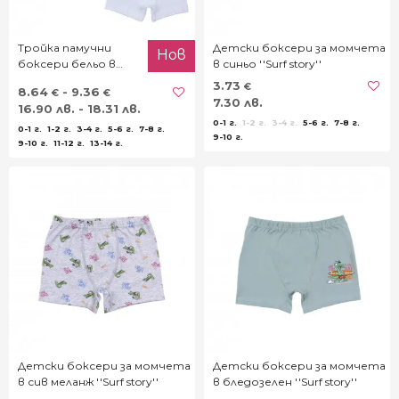
Тройка памучни
Детски боксери за момчета
Нов
боксери бельо в
в синьо ''Surf story''
бяло
3.73
€
8.64
- 9.36
€
€
7.30 лв.
16.90 лв. - 18.31 лв.
0-1 г.
1-2 г.
3-4 г.
5-6 г.
7-8 г.
0-1 г.
1-2 г.
3-4 г.
5-6 г.
7-8 г.
9-10 г.
9-10 г.
11-12 г.
13-14 г.
Детски боксери за момчета
Детски боксери за момчета
в сив меланж ''Surf story''
в бледозелен ''Surf story''