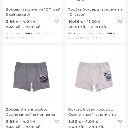
Боксер за момчета "Off road"
Тройка боксери за момчета
в сив меланж
"Dirt race"
3.83
- 4.04
10.69
- 11.20
€
€
€
€
7.49 лв. - 7.90 лв.
20.91 лв. - 21.91 лв.
1-2 г.
3-4 г.
5-6 г.
7-8 г.
9-10 г.
0-1 г.
1-2 г.
3-4 г.
5-6 г.
7-8 г.
11-12 г.
13-14 г.
9-10 г.
11-12 г.
13-14 г.
Боксер в тъмносиво,,
Боксер в светлосиво ,,
Състезател" за момчета
Състезание" за момчета
3.83
- 4.04
3.83
- 4.04
€
€
€
€
7.49 лв. - 7.90 лв.
7.49 лв. - 7.90 лв.