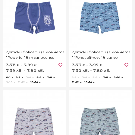
Детски боксери за момчета
Детски боксери за момчета
"Powerful" в тъмносиньо
""Forest off-road" в синьо
3.78
- 3.99
3.73
- 3.99
€
€
€
€
7.39 лв. - 7.80 лв.
7.30 лв. - 7.80 лв.
0-1 г.
1-2 г.
3-4 г.
5-6 г.
7-8 г.
1-2 г.
3-4 г.
5-6 г.
7-8 г.
9-10 г.
9-10 г.
11-12 г.
13-14 г.
11-12 г.
13-14 г.