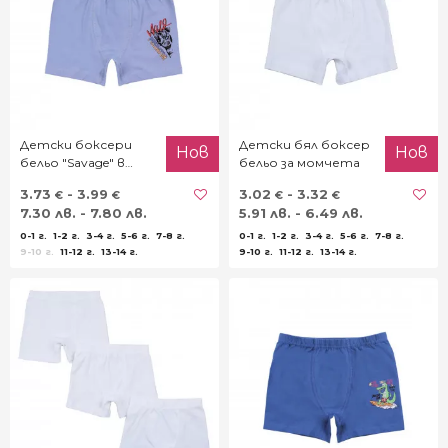
Детски боксери
Детски бял боксер
Нов
Нов
бельо "Savage" в
бельо за момчета
синьо
3.73
- 3.99
3.02
- 3.32
€
€
€
€
7.30 лв. - 7.80 лв.
5.91 лв. - 6.49 лв.
0-1 г.
1-2 г.
3-4 г.
5-6 г.
7-8 г.
0-1 г.
1-2 г.
3-4 г.
5-6 г.
7-8 г.
9-10 г.
11-12 г.
13-14 г.
9-10 г.
11-12 г.
13-14 г.