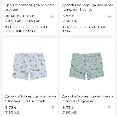
Тройка боксери за момчета
Детски боксери за момчета
,,Savage''
"Dinosaur" в синьо
10.48
- 11.10
3.73
€
€
€
20.50 лв. - 21.71 лв.
7.30 лв.
0-1 г.
1-2 г.
3-4 г.
5-6 г.
7-8 г.
0-1 г.
1-2 г.
3-4 г.
5-6 г.
7-8 г.
9-10 г.
11-12 г.
13-14 г.
9-10 г.
Детски боксери за момчета
Детски боксери за момчета
"Dinosaur" в сив меланж
"Dinosaur" в зелено
3.73
3.73
€
€
7.30 лв.
7.30 лв.