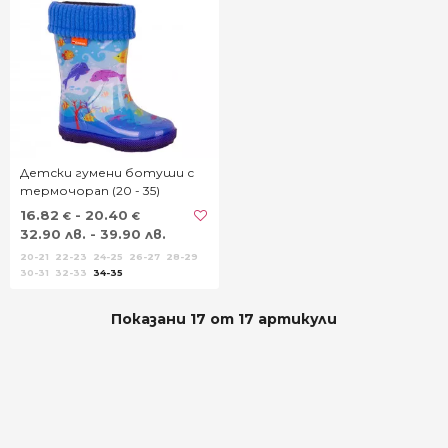
Детски гумени ботуши с
термочорап (20 - 35)
16.82
- 20.40
€
€
32.90 лв. - 39.90 лв.
20-21
22-23
24-25
26-27
28-29
30-31
32-33
34-35
Показани 17 от 17 артикули