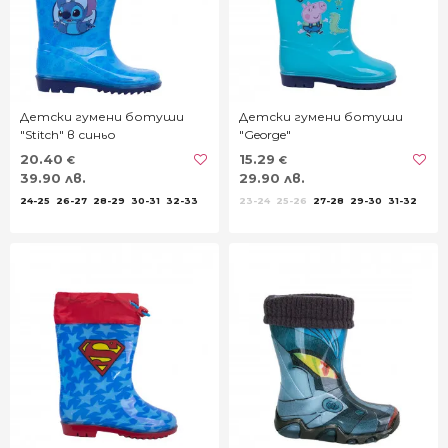
Детски гумени ботуши
Детски гумени ботуши
"Stitch" в синьо
"George"
20.40
15.29
€
€
39.90 лв.
29.90 лв.
24-25
26-27
28-29
30-31
32-33
23-24
25-26
27-28
29-30
31-32