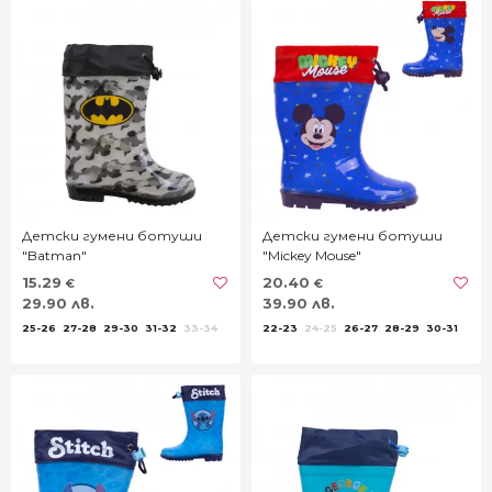
Детски гумени ботуши
Детски гумени ботуши
"Batman"
"Mickey Mouse"
15.29
20.40
€
€
29.90 лв.
39.90 лв.
25-26
27-28
29-30
31-32
33-34
22-23
24-25
26-27
28-29
30-31