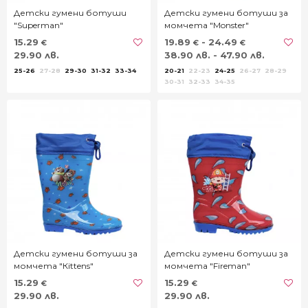
Детски гумени ботуши
Детски гумени ботуши за
"Superman"
момчета "Monster"
15.29
19.89
- 24.49
€
€
€
29.90 лв.
38.90 лв. - 47.90 лв.
25-26
27-28
29-30
31-32
33-34
20-21
22-23
24-25
26-27
28-29
30-31
32-33
34-35
Детски гумени ботуши за
Детски гумени ботуши за
момчета "Кittens"
момчета "Fireman"
15.29
15.29
€
€
29.90 лв.
29.90 лв.