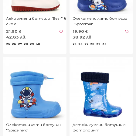
Леки гумени ботуши ''Bear'' в
Олекотени ляти ботуши
екрю
''Spaceman''
21.90
19.90
€
€
42.83 лв.
38.92 лв.
25
26
27
28
29
30
25
26
27
28
29
30
Олекотени ляти ботуши
Детски гумени ботуши с
''Space hero''
фотопринт