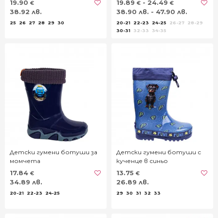
19.90
19.89
- 24.49
€
€
€
38.92 лв.
38.90 лв. - 47.90 лв.
25
26
27
28
29
30
20-21
22-23
24-25
26-27
28-29
30-31
32-33
34-35
Детски гумени ботуши за
Детски гумени ботуши с
момчета
кученце в синьо
17.84
13.75
€
€
34.89 лв.
26.89 лв.
20-21
22-23
24-25
29
30
31
32
33