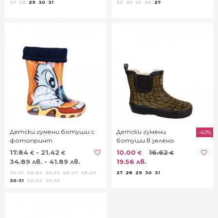
27
28
29
30
31
23
24
25
26
27
Детски гумени ботуши с
Детски гумени
-40%
фотопринт
ботуши в зелено
17.84
- 21.42
10.00
16.62
€
€
€
€
34.89 лв. - 41.89 лв.
19.56 лв.
20-21
22-23
24-25
26-27
28-29
27
28
29
30
31
30-31
32-33
34-35