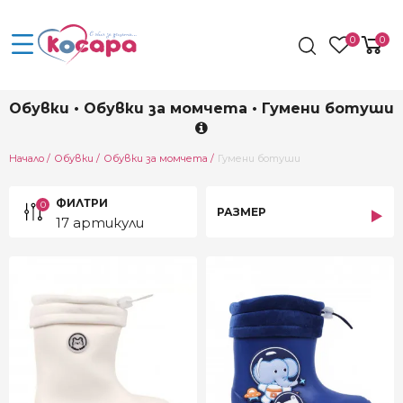
0
0
Обувки • Обувки за момчета • Гумени ботуши
Current:
Начало
Обувки
Обувки за момчета
Гумени ботуши
ФИЛТРИ
0
РАЗМЕР
17 артикули