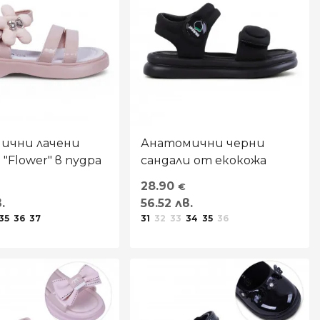
ични лачени
Анатомични черни
 "Flower" в пудра
сандали от екокожа
28.90
€
.
56.52 лв.
35
36
37
31
32
33
34
35
36