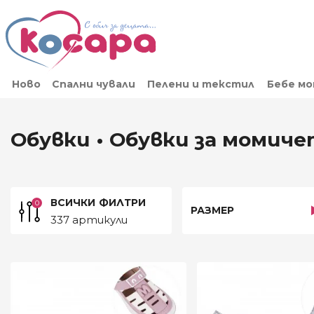
Ново
Спални чували
Пелени и текстил
Бебе м
Обувки • Обувки за момич
ВСИЧКИ
ФИЛТРИ
0
РАЗМЕР
337 артикули
ЦЕНА