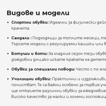
Видове и модели
Спортни обувки:
Идеални за физически дейн
крачета.
Сандали :
Подходящи за топлите месеци, тез
Търсете модели с регулируеми каишки или ве
Ботуши и боти:
За хладния сезон тези обу
дъждовни дни,ако искате краката на детето
Обувки за специални поводи:
Често с по-ел
Училищни обувки:
Практични и издръжливи,
почистват. Те са важни особено за първия у
ще откриете различни обувки за ежедневие
високо качество за малки и големи госпожиц