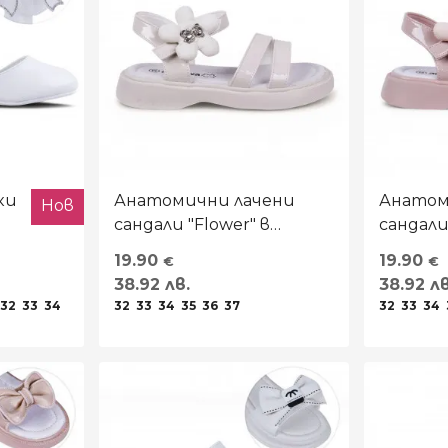
ки
Анатомични лачени
Анатом
Нов
сандали "Flower" в
сандали
светлобежово
19.90
19.90
€
€
38.92 лв.
38.92 лв
32
33
34
32
33
34
35
36
37
32
33
34