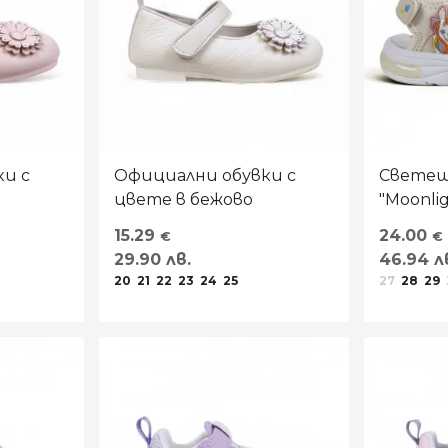
и с
Официални обувки с
Светещ
цвете в бежово
"Moonli
15.29
24.00
€
€
29.90 лв.
46.94 л
20
21
22
23
24
25
27
28
29