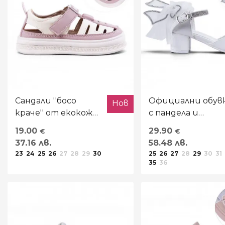
ВЪЗРАСТ
РАЗМЕР
ВИД
МОДЕЛ
Сандали ''босо
Официални обув
Нов
краче'' от екокожа
с пандела и
МАТЕРИЯ
в опушено розово и
кристали
19.00
29.90
€
€
бежово
37.16 лв.
58.48 лв.
МАРКА
23
24
25
26
27
28
29
30
25
26
27
28
29
30
31
35
36
ПРОИЗХОД