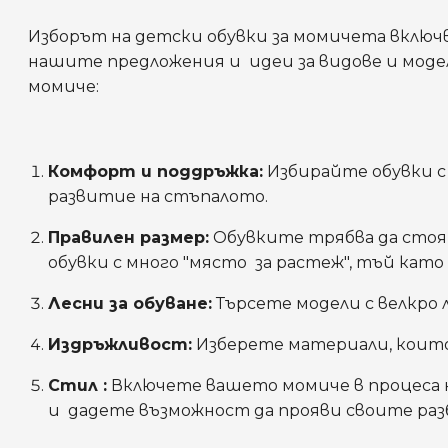
Изборът на детски обувки за момичета включв
нашите предложения и идеи за видове и моде
момиче:
Комфорт и поддръжка:
Избирайте обувки с 
развитие на стъпалото.
Правилен размер:
Обувките трябва да стоя
обувки с много "място за растеж", тъй като
Лесни за обуване:
Търсете модели с велкро 
Издръжливост:
Изберете материали, които
Стил :
Включете вашето момиче в процеса на
и дадете възможност да прояви своите разб