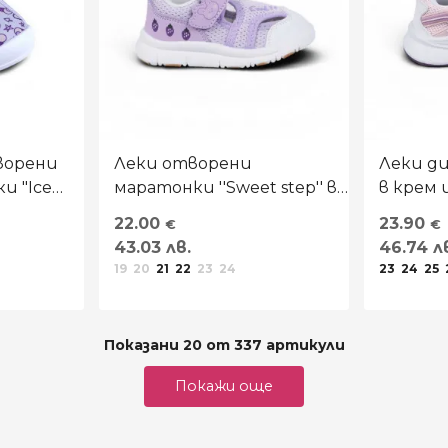
ворени
Леки отворени
Леки д
и "Ice
маратонки ''Sweet step'' в
в крем 
лилаво
22.00
23.90
€
€
43.03 лв.
46.74 л
19
20
21
22
23
24
23
24
25
Показани 20 от 337 артикули
Покажи още