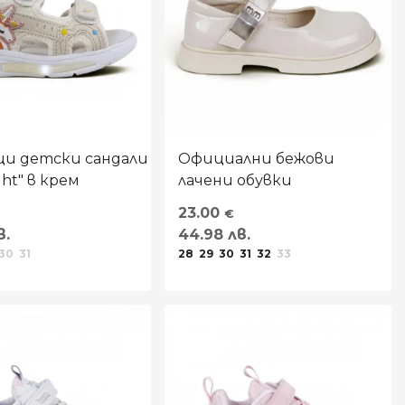
и детски сандали
Официални бежови
ght" в крем
лачени обувки
23.00
€
в.
44.98 лв.
30
31
28
29
30
31
32
33