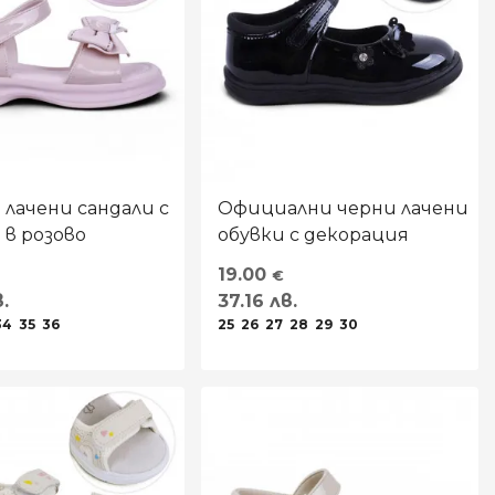
лачени сандали с
Oфициални черни лачени
 в розово
обувки с декорация
19.00
€
.
37.16 лв.
34
35
36
25
26
27
28
29
30