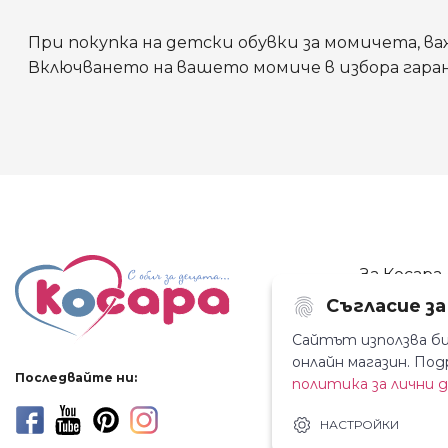
При покупка на детски обувки за момичета, ва
Включването на вашето момиче в избора гаран
За Косара
Съгласие з
За нас
Магазини
Сайтът използва би
онлайн магазин. П
Новини
Последвайте ни:
политика за лични 
Контакти
НАСТРОЙКИ