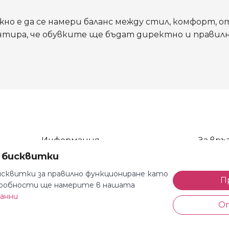
жно е да се намери баланс между стил, комфорт, 
тира, че обувките ще бъдат директно и правилно
Информация
За връз
а бисквитки
Общи условия
тел: 08
Декларация за поверителност
тел: 08
сквитки за правилно функциониране като
П
одробности ще намерите в нашата
Доставка и плащане
e-mail: 
данни
Безплатно връщане
Всеки де
О