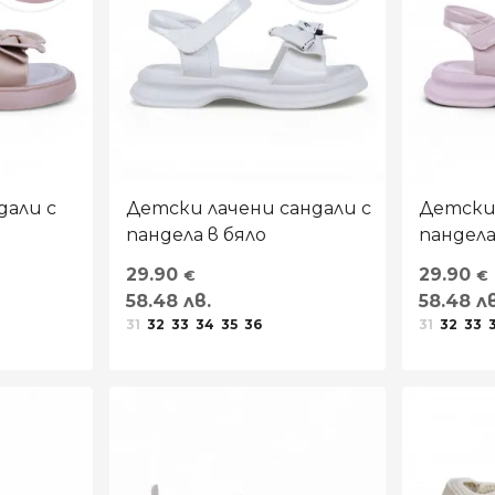
дали с
Детски лачени сандали с
Детски 
пандела в бяло
пандела
29.90
29.90
€
€
58.48 лв.
58.48 лв
31
32
33
34
35
36
31
32
33