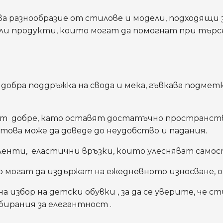
а разнообразие от стилове и модели, подходящи 
ли продукти, които могат да помогнат при тър
добра поддръжка на свода и мека, гъвкава подметк
т добре, като оставят достатъчно пространство
 това може да доведе до неудобство и падания.
ленти, еластични връзки, които улесняват самос
 могат да издържат на ежедневното износване, о
 избор на детски обувки , за да се уверите, че
ирания за елегантност .