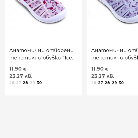
Анатомични отворени
Анатомични от
текстилни обувки "Ice
текстилни обувк
cream" в розово
cream" в лилаво
11.90
11.90
€
€
23.27 лв.
23.27 лв.
26
27
28
29
30
26
27
28
29
30