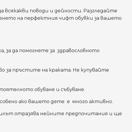
за всякакви поводи и дейности. Разгледайте
сенето на перфектния чифт обувки за вашето
а, за да помогнете за здравословното
 за пръстите на краката. Не купувайте
тоятелното обуване и събуване.
собено ако вашето дете е много активно.
 стилът отразява нейните предпочитания и ще