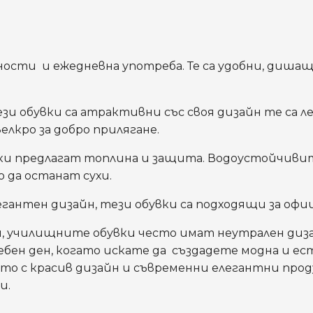
ости и ежедневна употреба. Те са удобни, дишащ
и обувки са атрактивни със своя дизайн те са л
лкро за добро прилягане.
вки предлагат топлина и защита. Водоустойчивит
 да останат сухи.
егантен дизайн, тези обувки са подходящи за офи
 училищните обувки често имат неутрален дизайн
чебен ден, когато искате да създадете модна и е
то с красив дизайн и съвременни елегантни про
и.