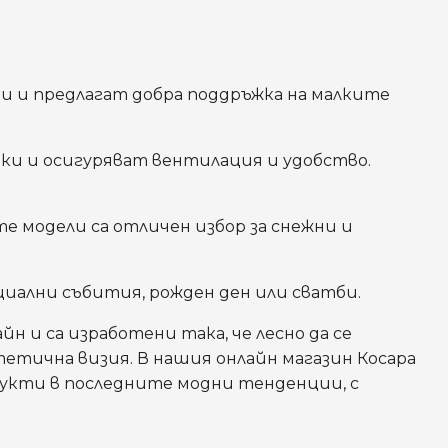
и и предлагат добра поддръжка на малките
еки и осигуряват вентилация и удобство.
е модели са отличен избор за снежни и
циални събития, рожден ден или сватби.
 и са изработени така, че лесно да се
стетична визия. В нашия онлайн магазин Косара
дукти в последните модни тенденции, с