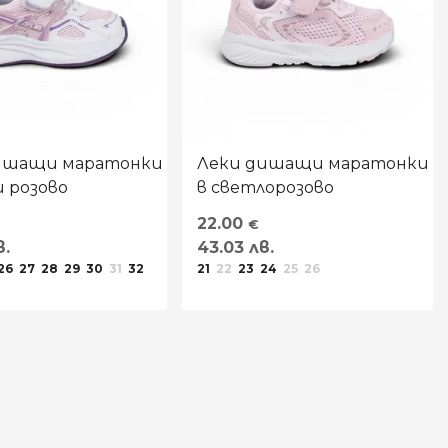
ишащи маратонки
Леки дишащи маратонки
и розово
в светлорозово
22.00
€
в.
43.03 лв.
26
27
28
29
30
31
32
21
22
23
24
25
26