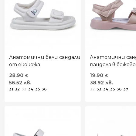
Анатомични бели сандали
Анатомични сан
от екокожа
пандела в бежово
28.90
19.90
€
€
56.52 лв.
38.92 лв.
31
32
33
34
35
36
32
33
34
35
36
37