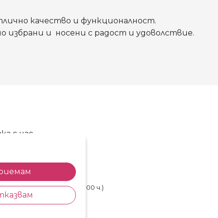
отлично качество и функционалност.
 избрани и носени с радост и удоволствие.
ка с нас
86 720 768
85 514 577
риемам
shop@kosara.bg
лничен ден (от 8.30 до 17.00 ч.)
тказвам