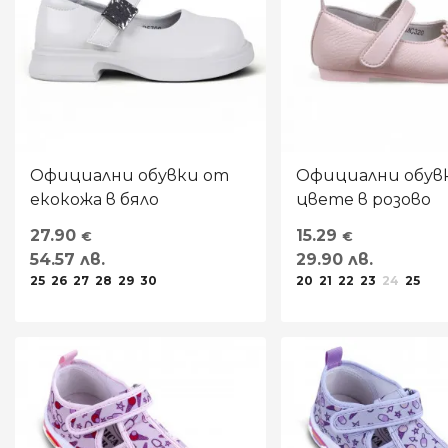
Официални обувки от
Официални обувк
екокожа в бяло
цвете в розово
27.90
15.29
€
€
54.57 лв.
29.90 лв.
25
26
27
28
29
30
20
21
22
23
24
25