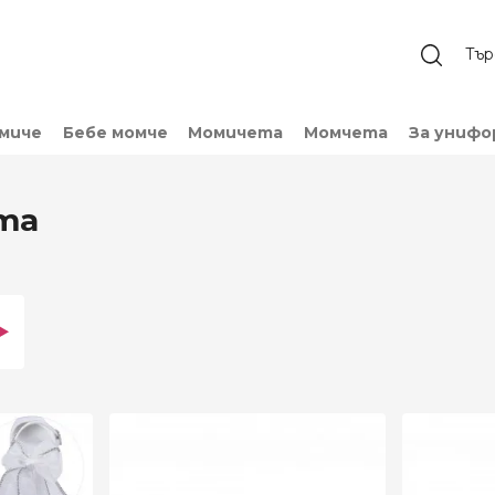
омиче
Бебе момче
Момичета
Момчета
За унифо
ета