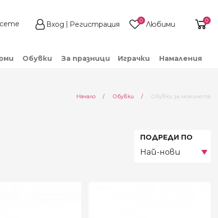
0
0
Вход
Регистрация
Любими
рми
Обувки
За празници
Играчки
Намаления
Current:
Начало
Обувки
Обувки за момичета
ПОДРЕДИ ПО