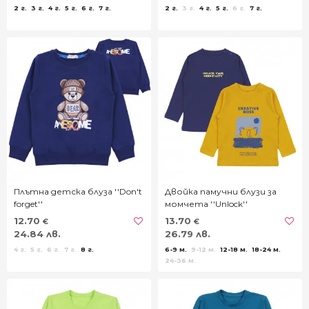
2 г.
3 г.
4 г.
5 г.
6 г.
7 г.
2 г.
3 г.
4 г.
5 г.
6 г.
7 г.
Плътна детска блуза ''Don't
Двойка памучни блузи за
forget''
момчета ''Unlock''
12.70
13.70
€
€
24.84 лв.
26.79 лв.
4 г.
5 г.
6 г.
7 г.
8 г.
6-9 м.
9-12 м.
12-18 м.
18-24 м.
24-36 м.