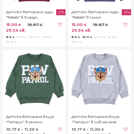
Детско ватирано худи
Детско ватирано худи
-21%
-21%
"Rebels" в бордо
"Rebels" в синьо
15.00
18.87
15.00
18.87
€
€
€
€
29.34 лв.
29.34 лв.
8-9 г.
10-11 г.
12-13 г.
14-15 г.
8-9 г.
10-11 г.
12-13 г.
14-15 г.
16-17 г.
16-17 г.
Детска ватирана блуза
Детска ватирана блуза
"Патрул" в зелено
"Патрул" в сив меланж
10.17
- 11.20
10.17
- 11.20
€
€
€
€