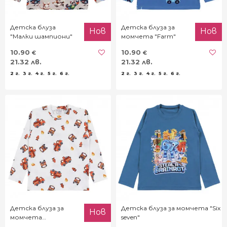
Детска блуза
Детска блуза за
Нов
Нов
"Малки шампиони"
момчета "Farm"
10.90
10.90
€
€
21.32 лв.
21.32 лв.
2 г.
3 г.
4 г.
5 г.
6 г.
2 г.
3 г.
4 г.
5 г.
6 г.
Детска блуза за
Детска блуза за момчета "Six
Нов
момчета
seven"
"Пожарникар"