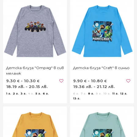
Детска блуза "Отряд" в сив
Детска блуза "Craft" в синьо
меланж
9.30
- 10.30
9.90
- 10.80
€
€
€
€
18.19 лв. - 20.15 лв.
19.36 лв. - 21.12 лв.
1 г.
2 г.
3 г.
4 г.
5 г.
6 г.
6 г.
7 г.
8 г.
9 г.
10 г.
11 г.
12 г.
13 г.