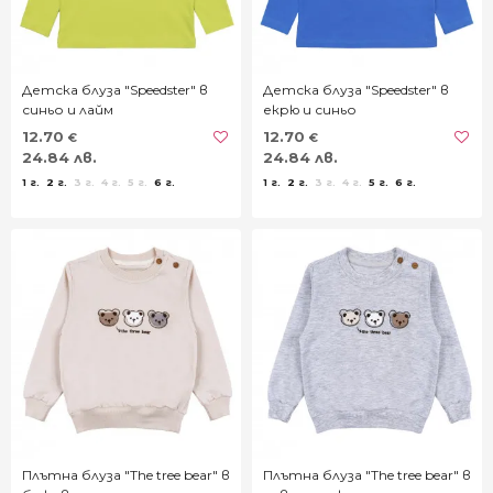
Детска блуза "Speedster" в
Детска блуза "Speedster" в
синьо и лайм
екрю и синьо
12.70
12.70
€
€
24.84 лв.
24.84 лв.
1 г.
2 г.
3 г.
4 г.
5 г.
6 г.
1 г.
2 г.
3 г.
4 г.
5 г.
6 г.
Плътна блуза "The tree bear" в
Плътна блуза "The tree bear" в