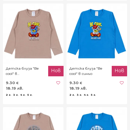
Детска блуза "Be
Детска блуза "Be
Нов
Нов
cool" в
cool" в синьо
светлокафяво
9.30
9.30
€
€
18.19 лв.
18.19 лв.
2 г.
3 г.
4 г.
5 г.
2 г.
3 г.
4 г.
5 г.