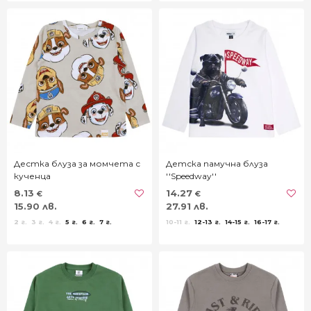
Дестка блуза за момчета с
Детска памучна блуза
кученца
''Speedway''
8.13
14.27
€
€
15.90 лв.
27.91 лв.
2 г.
3 г.
4 г.
5 г.
6 г.
7 г.
10-11 г.
12-13 г.
14-15 г.
16-17 г.