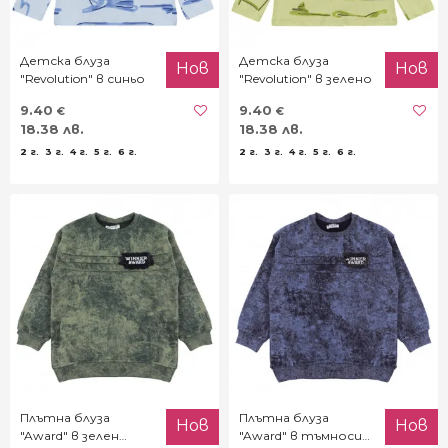
Детска блуза
Детска блуза
Нов
Нов
"Revolution" в синьо
"Revolution" в зелено
9.40
9.40
€
€
18.38 лв.
18.38 лв.
2 г.
3 г.
4 г.
5 г.
6 г.
2 г.
3 г.
4 г.
5 г.
6 г.
Плътна блуза
Плътна блуза
Нов
Нов
"Award" в зелен
"Award" в тъмносин