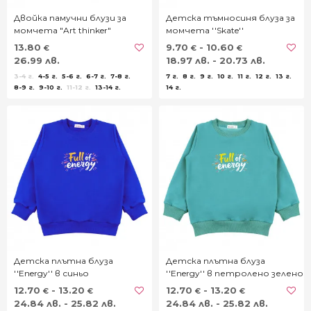
Двойка памучни блузи за
Детска тъмносиня блуза за
момчета "Art thinker"
момчета ''Skate''
13.80
9.70
- 10.60
€
€
€
26.99 лв.
18.97 лв. - 20.73 лв.
3-4 г.
4-5 г.
5-6 г.
6-7 г.
7-8 г.
7 г.
8 г.
9 г.
10 г.
11 г.
12 г.
13 г.
8-9 г.
9-10 г.
11-12 г.
13-14 г.
14 г.
Детска плътна блуза
Детска плътна блуза
''Energy'' в синьо
''Energy'' в петролено зелено
12.70
- 13.20
12.70
- 13.20
€
€
€
€
24.84 лв. - 25.82 лв.
24.84 лв. - 25.82 лв.