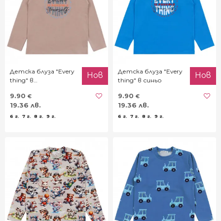
Детска блуза "Every
Детска блуза "Every
Нов
Нов
thing" в
thing" в синьо
светлокафяво
9.90
9.90
€
€
19.36 лв.
19.36 лв.
6 г.
7 г.
8 г.
9 г.
6 г.
7 г.
8 г.
9 г.