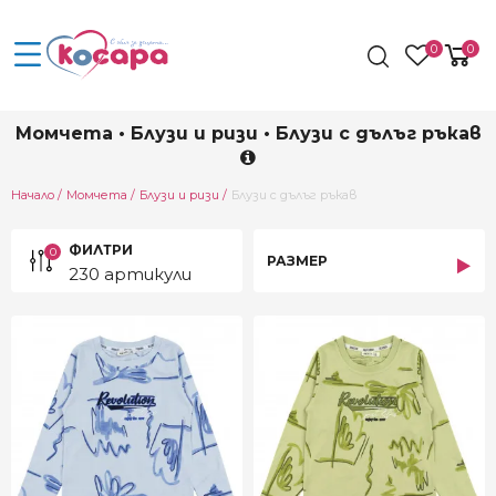
0
0
Момчета • Блузи и ризи • Блузи с дълъг ръкав
Current:
Начало
Момчета
Блузи и ризи
Блузи с дълъг ръкав
ФИЛТРИ
0
РАЗМЕР
230 артикули