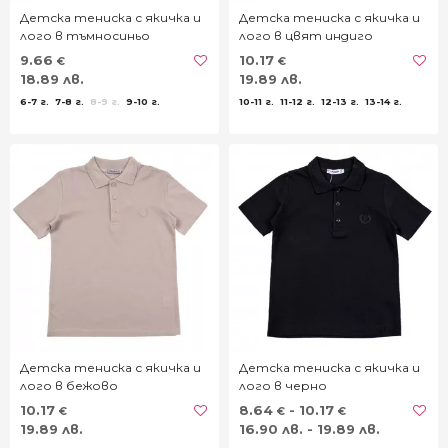
Детска тениска с якичка и
Детска тениска с якичка и
лого в тъмносиньо
лого в цвят индиго
9.66
10.17
€
€
18.89 лв.
19.89 лв.
6-7 г.
7-8 г.
8-9 г.
9-10 г.
10-11 г.
11-12 г.
12-13 г.
13-14 г.
Детска тениска с якичка и
Детска тениска с якичка и
лого в бежово
лого в черно
10.17
8.64
- 10.17
€
€
€
19.89 лв.
16.90 лв. - 19.89 лв.