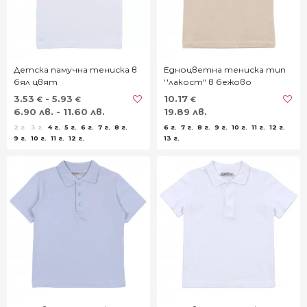
Детска памучна тениска в
Едноцветна тениска тип
бял цвят
''лакост" в бежово
3.53
- 5.93
10.17
€
€
€
6.90 лв. - 11.60 лв.
19.89 лв.
2 г.
3 г.
4 г.
5 г.
6 г.
7 г.
8 г.
6 г.
7 г.
8 г.
9 г.
10 г.
11 г.
12 г.
9 г.
10 г.
11 г.
12 г.
13 г.