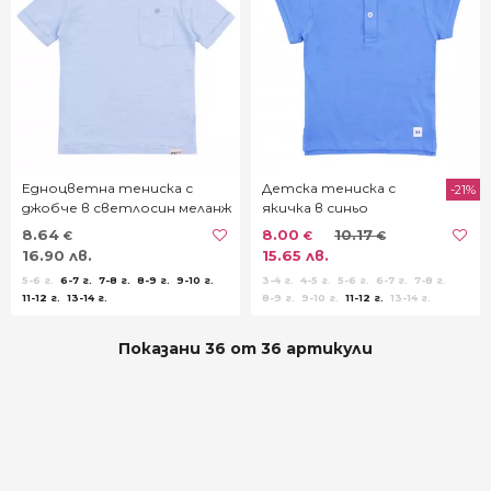
Едноцветна тениска с
Детска тениска с
-21%
джобче в светлосин меланж
якичка в синьо
8.64
8.00
10.17
€
€
€
16.90 лв.
15.65 лв.
5-6 г.
6-7 г.
7-8 г.
8-9 г.
9-10 г.
3-4 г.
4-5 г.
5-6 г.
6-7 г.
7-8 г.
11-12 г.
13-14 г.
8-9 г.
9-10 г.
11-12 г.
13-14 г.
Показани 36 от 36 артикули