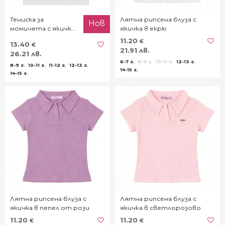
Тениска за
Лятна рипсена блуза с
Нов
момичета с якичка
якичка в екрю
в екрю
11.20
€
13.40
€
21.91 лв.
26.21 лв.
6-7 г.
8-9 г.
10-11 г.
12-13 г.
8-9 г.
10-11 г.
11-12 г.
12-13 г.
14-15 г.
14-15 г.
Лятна рипсена блуза с
Лятна рипсена блуза с
якичка в пепел от рози
якичка в светлорозово
11.20
11.20
€
€