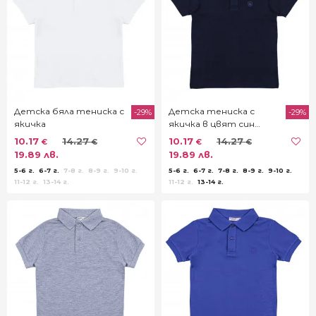
Детска бяла тениска с
Детска тениска с
-29%
-29%
якичка
якичка в цвят син
парламент
10.17
14.27
10.17
14.27
€
€
€
€
19.89 лв.
19.89 лв.
5-6 г.
6-7 г.
7-8 г.
8-9 г.
9-10 г.
5-6 г.
6-7 г.
7-8 г.
8-9 г.
9-10 г.
11-12 г.
13-14 г.
11-12 г.
13-14 г.