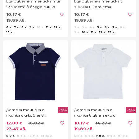
Едноцветна тениска тип
Едноцветна тениска с
''лакост" в бледо синьо
якичка и копчета
10.17
10.17
€
€
19.89 лв.
19.89 лв.
6 г.
7 г.
8 г.
9 г.
10 г.
11 г.
12 г.
2 г.
3 г.
4 г.
5 г.
6 г.
7 г.
8 г.
13 г.
9 г.
10 г.
11 г.
12 г.
13 г.
Детска тениска с
Детска тениска с
-29%
-29%
якичка и джобче в
якичка в цвят екрю
тъмносиньо
12.00
16.82
10.17
14.27
€
€
€
€
23.47 лв.
19.89 лв.
6-7 г.
8-9 г.
10-11 г.
12-13 г.
5-6 г.
6-7 г.
7-8 г.
8-9 г.
9-10 г.