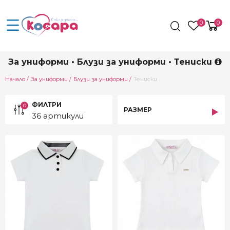
0
0
За униформи • Блузи за униформи • Тениски
Current:
Начало
За униформи
Блузи за униформи
Тениски
ФИЛТРИ
0
РАЗМЕР
36 артикули