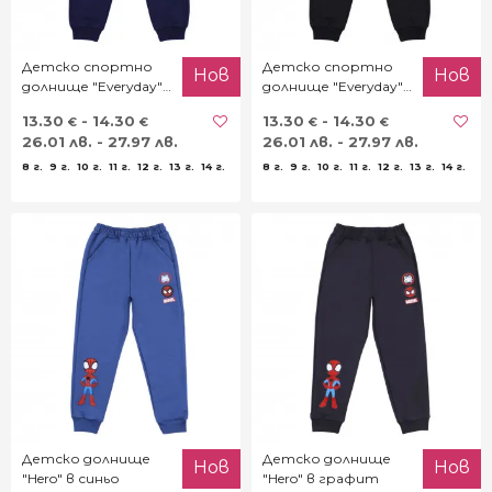
Детско спортно
Детско спортно
Нов
Нов
долнище "Everyday"
долнище "Everyday"
в тъмносиньо
в черно
13.30
- 14.30
13.30
- 14.30
€
€
€
€
26.01 лв. - 27.97 лв.
26.01 лв. - 27.97 лв.
8 г.
9 г.
10 г.
11 г.
12 г.
13 г.
14 г.
8 г.
9 г.
10 г.
11 г.
12 г.
13 г.
14 г.
Детско долнище
Детско долнище
Нов
Нов
"Hero" в синьо
"Hero" в графит