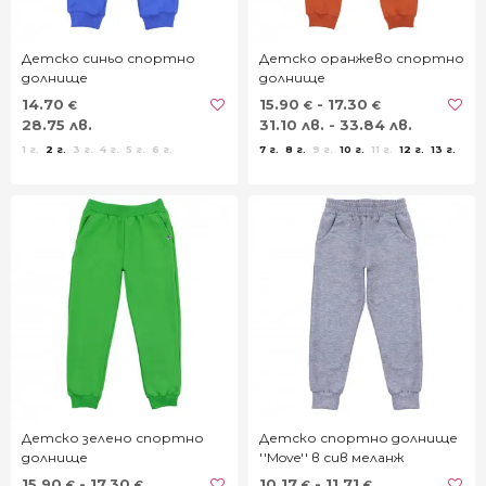
Детско синьо спортно
Детско оранжево спортно
долнище
долнище
14.70
15.90
- 17.30
€
€
€
28.75 лв.
31.10 лв. - 33.84 лв.
1 г.
2 г.
3 г.
4 г.
5 г.
6 г.
7 г.
8 г.
9 г.
10 г.
11 г.
12 г.
13 г.
Детско зелено спортно
Детско спортно долнище
долнище
''Move'' в сив меланж
15.90
- 17.30
10.17
- 11.71
€
€
€
€