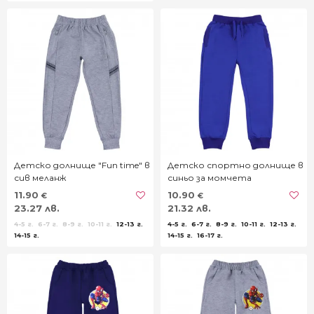
Детско долнище "Fun time" в
Детско спортно долнище в
сив меланж
синьо за момчета
11.90
10.90
€
€
23.27 лв.
21.32 лв.
4-5 г.
6-7 г.
8-9 г.
10-11 г.
12-13 г.
4-5 г.
6-7 г.
8-9 г.
10-11 г.
12-13 г.
14-15 г.
14-15 г.
16-17 г.