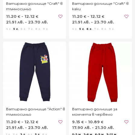
Ватирано долнище "Craft" в
Ватирано долнище "Craft" в
тъмносиньо
каки
11.20
- 12.12
11.20
- 12.12
€
€
€
€
21.91 лв. - 23.70 лв.
21.91 лв. - 23.70 лв.
4 г.
5 г.
6 г.
7 г.
8 г.
9 г.
4 г.
5 г.
6 г.
7 г.
8 г.
9 г.
Ватирано долнище "Action" в
Ватирано долнище за
тъмносиньо
момчета в червено
11.20
- 12.12
9.15
- 10.89
€
€
€
€
21.91 лв. - 23.70 лв.
17.90 лв. - 21.30 лв.
1 г.
2 г.
3 г.
4 г.
5 г.
6 г.
0-3 м.
3-6 м.
6-9 м.
9-12 м.