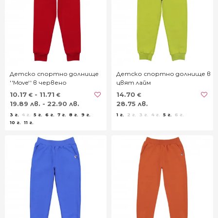
Детско спортно долнище
Детско спортно долнище в
''Move'' в червено
цвят лайм
10.17
- 11.71
14.70
€
€
€
19.89 лв. - 22.90 лв.
28.75 лв.
3 г.
4 г.
5 г.
6 г.
7 г.
8 г.
9 г.
1 г.
2 г.
3 г.
4 г.
5 г.
6 г.
10 г.
11 г.