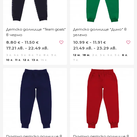
Детско долнище "Team goals"
Детско долнище "Дино" в
в черно
зелено
8.80
- 11.50
10.99
- 11.91
€
€
€
€
17.21 лв. - 22.49 лв.
21.49 лв. - 23.29 лв.
3 г.
4 г.
5 г.
6 г.
7 г.
8 г.
9 г.
12 м.
18 м.
2 г.
3 г.
4 г.
5 г.
6 г.
10 г.
11 г.
12 г.
13 г.
14 г.
7 г.
Плътно детско долнище в
Плътно детско долнище в