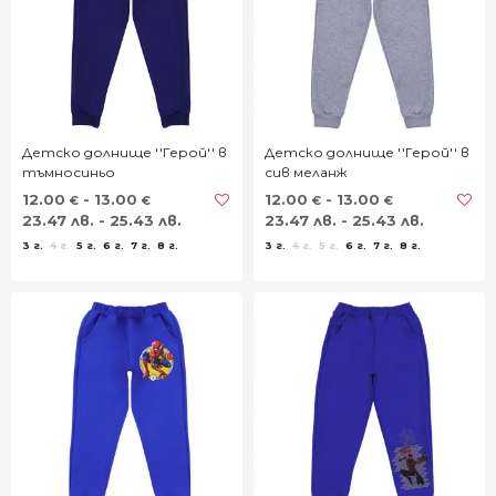
Детско долнище ''Герой'' в
Детско долнище ''Герой'' в
тъмносиньо
сив меланж
12.00
- 13.00
12.00
- 13.00
€
€
€
€
23.47 лв. - 25.43 лв.
23.47 лв. - 25.43 лв.
3 г.
4 г.
5 г.
6 г.
7 г.
8 г.
3 г.
4 г.
5 г.
6 г.
7 г.
8 г.