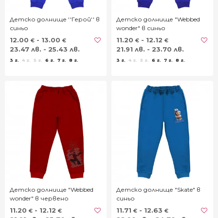
Детско долнище ''Герой'' в
Детско долнище "Webbed
синьо
wonder" в синьо
12.00
- 13.00
11.20
- 12.12
€
€
€
€
23.47 лв. - 25.43 лв.
21.91 лв. - 23.70 лв.
3 г.
4 г.
5 г.
6 г.
7 г.
8 г.
3 г.
4 г.
5 г.
6 г.
7 г.
8 г.
Детско долнище "Webbed
Детско долнище "Skate" в
wonder" в червено
синьо
11.20
- 12.12
11.71
- 12.63
€
€
€
€