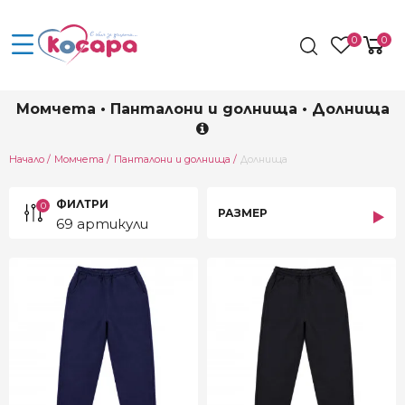
0
0
Момчета • Панталони и долнища • Долнища
Current:
Начало
Момчета
Панталони и долнища
Долнища
ФИЛТРИ
0
РАЗМЕР
69 артикули