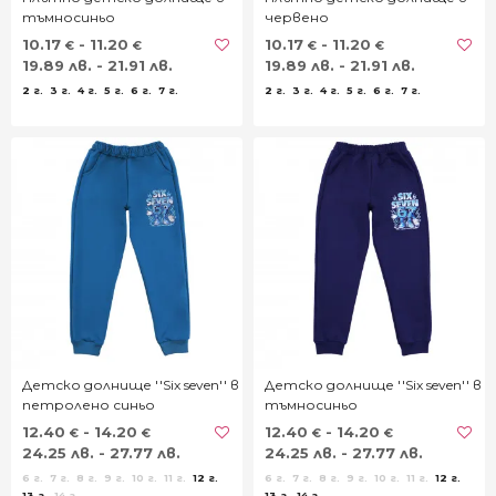
тъмносиньо
червено
10.17
- 11.20
10.17
- 11.20
€
€
€
€
19.89 лв. - 21.91 лв.
19.89 лв. - 21.91 лв.
2 г.
3 г.
4 г.
5 г.
6 г.
7 г.
2 г.
3 г.
4 г.
5 г.
6 г.
7 г.
Детско долнище ''Six seven'' в
Детско долнище ''Six seven'' в
петролено синьо
тъмносиньо
12.40
- 14.20
12.40
- 14.20
€
€
€
€
24.25 лв. - 27.77 лв.
24.25 лв. - 27.77 лв.
6 г.
7 г.
8 г.
9 г.
10 г.
11 г.
12 г.
6 г.
7 г.
8 г.
9 г.
10 г.
11 г.
12 г.
13 г.
14 г.
13 г.
14 г.