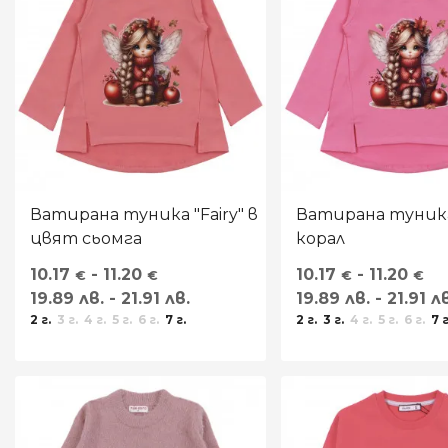
Ватирана туника "Fairy" в
Ватирана туника 
цвят сьомга
корал
10.17
- 11.20
10.17
- 11.20
€
€
€
€
19.89 лв. - 21.91 лв.
19.89 лв. - 21.91 л
2 г.
3 г.
4 г.
5 г.
6 г.
7 г.
2 г.
3 г.
4 г.
5 г.
6 г.
7 г