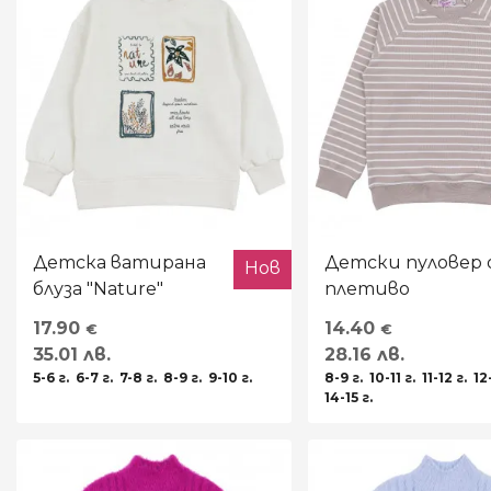
ВЪЗРАСТ
РАЗМЕР
МОДЕЛ
МАТЕРИЯ
Детска ватирана
Детски пуловер
Нов
блуза "Nature"
плетиво
МАРКА
17.90
14.40
€
€
35.01 лв.
28.16 лв.
ПРОИЗХОД
5-6 г.
6-7 г.
7-8 г.
8-9 г.
9-10 г.
8-9 г.
10-11 г.
11-12 г.
12
14-15 г.