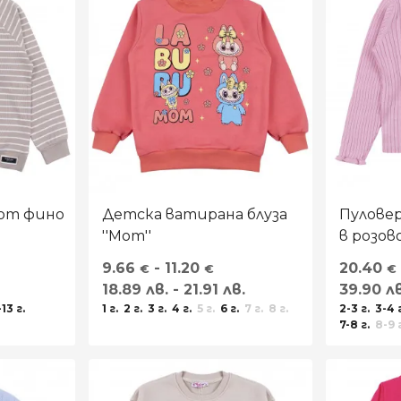
 от фино
Детска ватирана блуза
Пулове
''Mom''
в розов
9.66
- 11.20
20.40
€
€
€
18.89 лв. - 21.91 лв.
39.90 лв
-13 г.
1 г.
2 г.
3 г.
4 г.
5 г.
6 г.
7 г.
8 г.
2-3 г.
3-4 
7-8 г.
8-9 
12-13 г.
13-