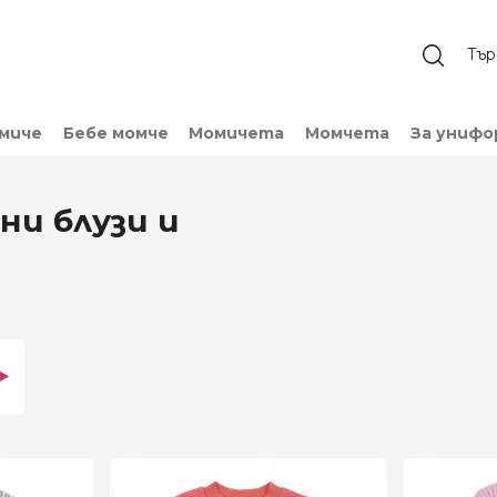
омиче
Бебе момче
Момичета
Момчета
За унифо
ни блузи и