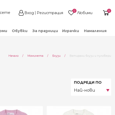
0
0
Вход
Регистрация
Любими
рми
Обувки
За празници
Играчки
Намаления
Current:
Начало
Момичета
Блузи
Ватирани блузи и пуловери
ПОДРЕДИ ПО