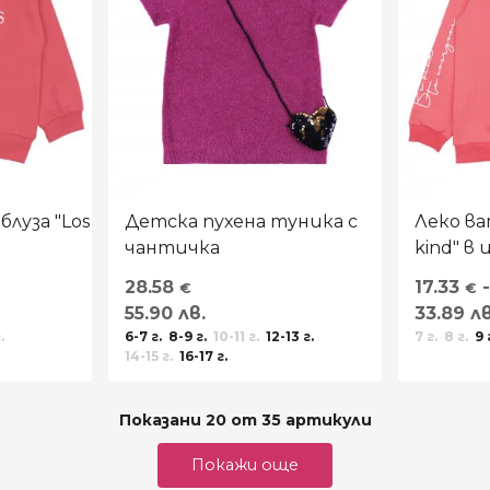
луза "Los
Детска пухена туника с
Леко ва
чантичка
kind" в
28.58
17.33
-
€
€
55.90 лв.
33.89 лв
.
6-7 г.
8-9 г.
10-11 г.
12-13 г.
7 г.
8 г.
9 
14-15 г.
16-17 г.
Показани 20 от 35 артикули
Покажи още