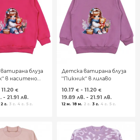
 ватирана блуза
Детска ватирана блуза
к'' в наситено
''Пикник'' в лилаво
 11.20
10.17
- 11.20
€
€
€
 - 21.91 лв.
19.89 лв. - 21.91 лв.
2 г.
3 г.
4 г.
5 г.
12 м.
18 м.
2 г.
3 г.
4 г.
5 г.