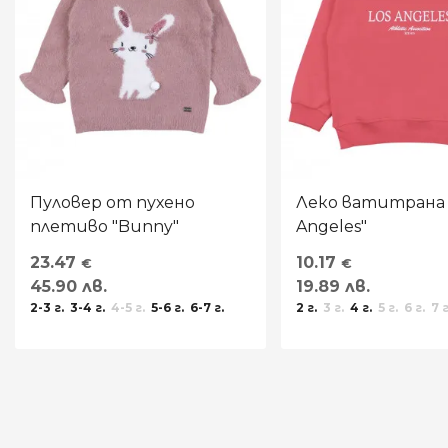
Пуловер от пухено
Леко ватитрана б
плетиво "Bunny"
Angeles"
23.47
10.17
€
€
45.90 лв.
19.89 лв.
2-3 г.
3-4 г.
4-5 г.
5-6 г.
6-7 г.
2 г.
3 г.
4 г.
5 г.
6 г.
7 г