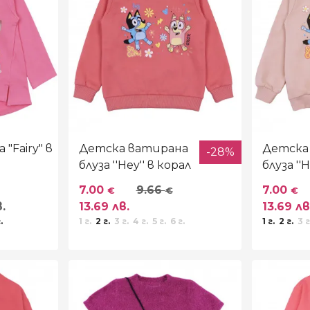
"Fairy" в
Детска ватирана
Детска
-28%
блуза ''Hey'' в корал
блуза ''H
опушен
7.00
9.66
7.00
€
€
€
в.
13.69 лв.
13.69 лв
.
1 г.
2 г.
3 г.
4 г.
5 г.
6 г.
1 г.
2 г.
3 г