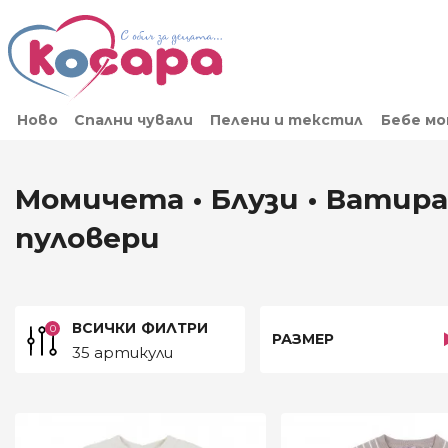
Ново
Спални чували
Пелени и текстил
Бебе м
Момичета • Блузи • Ватира
пуловери
ВСИЧКИ
ФИЛТРИ
0
РАЗМЕР
35 артикули
ЦЕНА