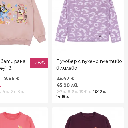
 ватирана
Пуловер с пухено плетиво
-28%
ey'' в
в лилаво
о розово
9.66
23.47
€
€
.
45.90 лв.
.
4 г.
5 г.
6 г.
6-7 г.
8-9 г.
10-11 г.
12-13 г.
14-15 г.