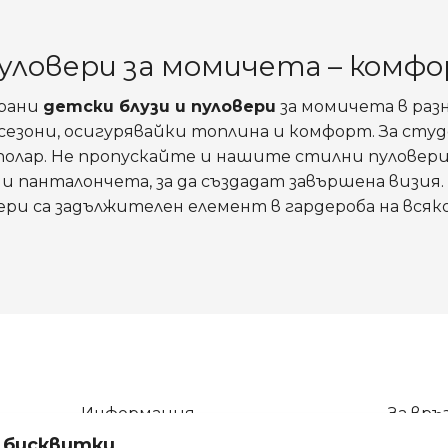
уловери за момичета – комф
ирани
детски блузи и пуловери
за момичета в раз
ви сезони, осигурявайки топлина и комфорт. За с
олар. Не пропускайте и нашите стилни пуловери
 панталончета, за да създадат завършена визия. 
ери са задължителен елемент в гардероба на всяк
Информация
За връз
а бисквитки