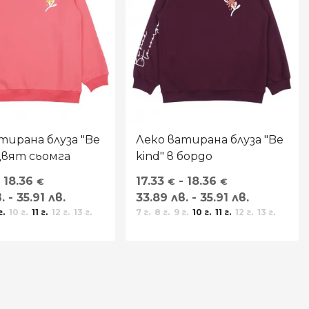
тирана блуза "Be
Леко ватирана блуза "Be
 цвят сьомга
kind" в бордо
 18.36
17.33
- 18.36
€
€
€
. - 35.91 лв.
33.89 лв. - 35.91 лв.
г.
10 г.
11 г.
12 г.
13 г.
7 г.
8 г.
9 г.
10 г.
11 г.
12 г.
13 г.