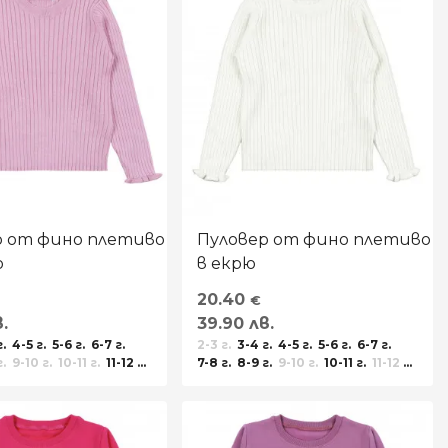
р от фино плетиво
Пуловер от фино плетиво
о
в екрю
20.40
€
.
39.90 лв.
г.
4-5 г.
5-6 г.
6-7 г.
2-3 г.
3-4 г.
4-5 г.
5-6 г.
6-7 г.
г.
9-10 г.
10-11 г.
11-12 г.
7-8 г.
8-9 г.
9-10 г.
10-11 г.
11-12 г.
14 г.
12-13 г.
13-14 г.