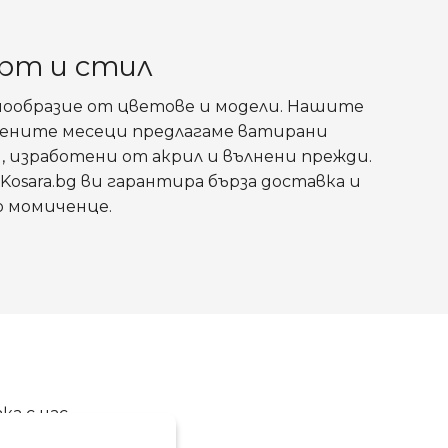
орт и стил
нообразие от цветове и модели. Нашите
тудените месеци предлагаме ватирани
, изработени от акрил и вълнени прежди.
Kosara.bg ви гарантира бърза доставка и
о момиченце.
ка с нас