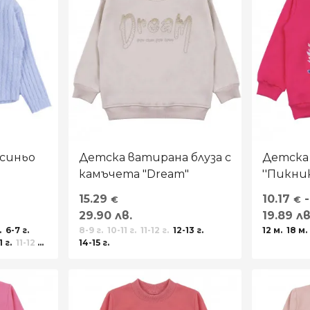
 синьо
Детска ватирана блуза с
Детска
камъчета "Dream"
''Пикни
розово
15.29
10.17
-
€
€
29.90 лв.
19.89 лв.
.
6-7 г.
8-9 г.
10-11 г.
11-12 г.
12-13 г.
12 м.
18 м.
1 г.
11-12 г.
14-15 г.