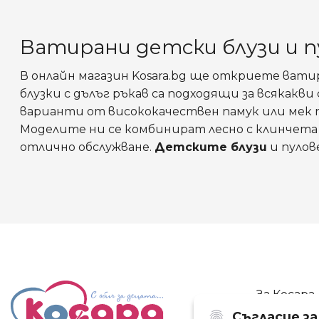
Ватирани детски блузи и п
В онлайн магазин Kosara.bg ще откриете ват
блузки с дълъг ръкав са подходящи за всякак
варианти от висококачествен памук или мек п
Моделите ни се комбинират лесно с клинчета и
отлично обслужване.
Детските блузи
и пулов
За Косара
Съгласие з