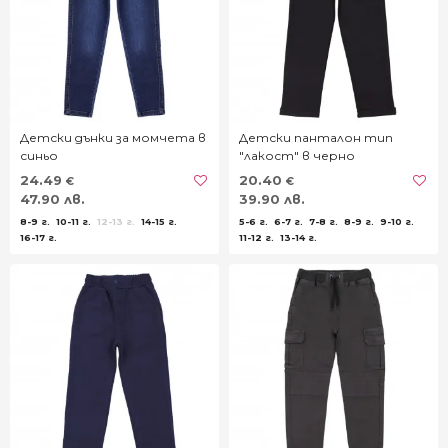
Детски дънки за момчета в
Детски панталон тип
синьо
"лакост" в черно
24.49
20.40
€
€
47.90 лв.
39.90 лв.
8-9 г.
10-11 г.
12-13 г.
14-15 г.
5-6 г.
6-7 г.
7-8 г.
8-9 г.
9-10 г.
16-17 г.
11-12 г.
13-14 г.