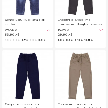
Детски дънки с намачкан
Спортно-елегантен
ефект
панталон с връзки в графит
27.56
15.29
€
€
53.90 лв.
29.90 лв.
4-5 г.
5-6 г.
6-7 г.
7-8 г.
8-9 г.
7-8 г.
8-9 г.
9-10 г.
10-11 г.
Спортно-елегантен
Спортно-елегантен