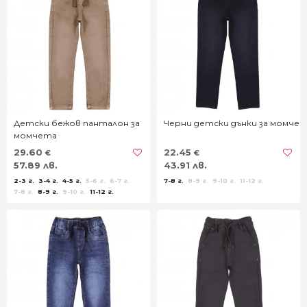
Детски бежов панталон за
Черни детски дънки за момче
момчета
29.60
22.45
€
€
57.89 лв.
43.91 лв.
2-3 г.
3-4 г.
4-5 г.
5-6 г.
6-7 г.
7-8 г.
8-9 г.
9-10 г.
11-12 г.
7-8 г.
8-9 г.
9-10 г.
11-12 г.