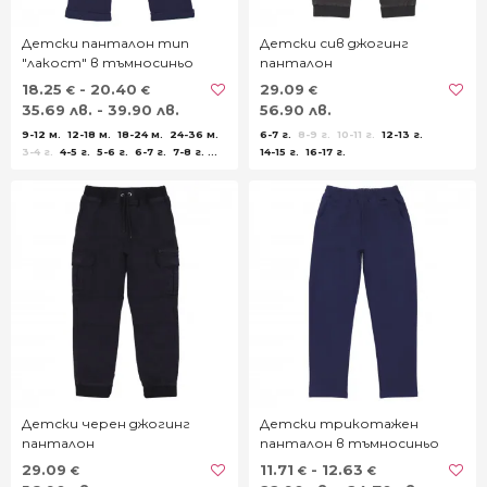
Детски панталон тип
Детски сив джогинг
"лакост" в тъмносиньо
панталон
18.25
- 20.40
29.09
€
€
€
35.69 лв. - 39.90 лв.
56.90 лв.
9-12 м.
12-18 м.
18-24 м.
24-36 м.
6-7 г.
8-9 г.
10-11 г.
12-13 г.
3-4 г.
4-5 г.
5-6 г.
6-7 г.
7-8 г.
14-15 г.
16-17 г.
8-9 г.
9-10 г.
11-12 г.
13-14 г.
Детски черен джогинг
Детски трикотажен
панталон
панталон в тъмносиньо
29.09
11.71
- 12.63
€
€
€