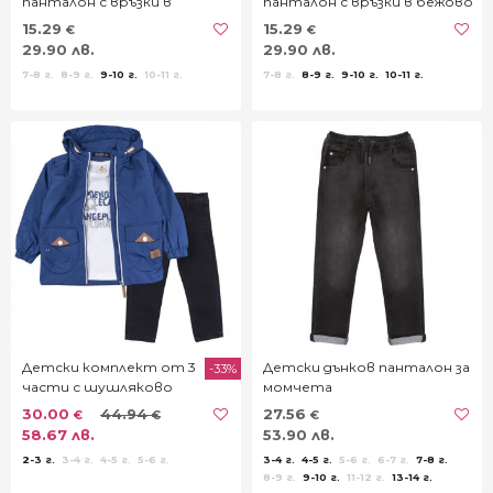
панталон с връзки в
панталон с връзки в бежово
тъмносиньо
15.29
15.29
€
€
29.90 лв.
29.90 лв.
7-8 г.
8-9 г.
9-10 г.
10-11 г.
7-8 г.
8-9 г.
9-10 г.
10-11 г.
Детски комплект от 3
Детски дънков панталон за
-33%
части с шушляково
момчета
яке в тъмносиньо
30.00
44.94
27.56
€
€
€
58.67 лв.
53.90 лв.
2-3 г.
3-4 г.
4-5 г.
5-6 г.
3-4 г.
4-5 г.
5-6 г.
6-7 г.
7-8 г.
8-9 г.
9-10 г.
11-12 г.
13-14 г.