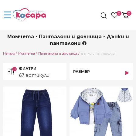
0
0
Момчета • Панталони и долнища • Дънки и
панталони
Current:
Начало
Момчета
Панталони и долнища
Дънки и панталони
ФИЛТРИ
0
РАЗМЕР
67 артикули