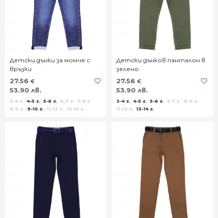
Детски дънки за момче с
Детски дънков панталон в
връзки
зелено
27.56
27.56
€
€
53.90 лв.
53.90 лв.
3-4 г.
4-5 г.
5-6 г.
6-7 г.
7-8 г.
3-4 г.
4-5 г.
5-6 г.
6-7 г.
8-9 г.
8-9 г.
9-10 г.
11-12 г.
13-14 г.
11-12 г.
13-14 г.