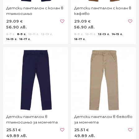
Детски панталон с колан в
Детски панталон с колан в
тъмносиньо
кафяво
29.09
29.09
€
€
56.90 лв.
56.90 лв.
6-7 г.
8-9 г.
10-11 г.
12-13 г.
8-9 г.
10-11 г.
12-13 г.
14-15 г.
14-15 г.
16-17 г.
16-17 г.
Детски панталон в
Детски панталон в бежово
тъмносиньо за момчета
за момчета
25.51
25.51
€
€
49.89 лв.
49.89 лв.