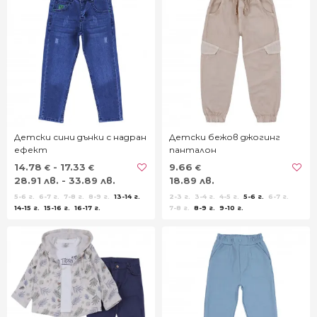
Детски сини дънки с надран
Детски бежов джогинг
ефект
панталон
14.78
- 17.33
9.66
€
€
€
28.91 лв. - 33.89 лв.
18.89 лв.
5-6 г.
6-7 г.
7-8 г.
8-9 г.
13-14 г.
2-3 г.
3-4 г.
4-5 г.
5-6 г.
6-7 г.
14-15 г.
15-16 г.
16-17 г.
7-8 г.
8-9 г.
9-10 г.