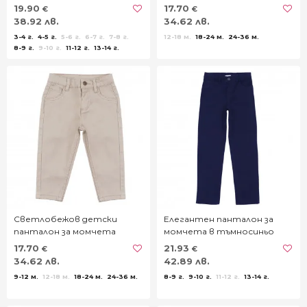
19.90
17.70
€
€
38.92 лв.
34.62 лв.
3-4 г.
4-5 г.
5-6 г.
6-7 г.
7-8 г.
12-18 м.
18-24 м.
24-36 м.
8-9 г.
9-10 г.
11-12 г.
13-14 г.
Светлобежов детски
Елегантен панталон за
панталон за момчета
момчета в тъмносиньо
17.70
21.93
€
€
34.62 лв.
42.89 лв.
9-12 м.
12-18 м.
18-24 м.
24-36 м.
8-9 г.
9-10 г.
11-12 г.
13-14 г.