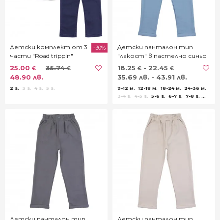
Детски комплект от 3
Детски панталон тип
-30%
части "Road trippin"
"лакост" в пастелно синьо
25.00
35.74
18.25
- 22.45
€
€
€
€
48.90 лв.
35.69 лв. - 43.91 лв.
2 г.
3 г.
4 г.
5 г.
9-12 м.
12-18 м.
18-24 м.
24-36 м.
3-4 г.
4-5 г.
5-6 г.
6-7 г.
7-8 г.
8-9 г.
9-10 г.
11-12 г.
13-14 г.
Детски панталон тип
Детски панталон тип