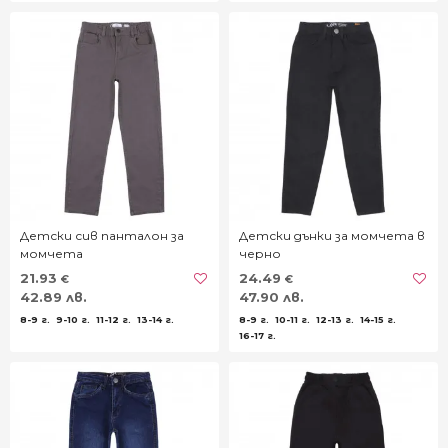
Детски сив панталон за
Детски дънки за момчета в
момчета
черно
21.93
24.49
€
€
42.89 лв.
47.90 лв.
8-9 г.
9-10 г.
11-12 г.
13-14 г.
8-9 г.
10-11 г.
12-13 г.
14-15 г.
16-17 г.