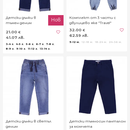
Детски дънки в
Комплект от 3 части с
Нов
тъмен деним
двулицево яке "Travel"
32.00
€
21.00
€
62.59 лв.
41.07 лв.
9-12 м.
12-18 м.
18-24 м.
24-36 м.
3-4 г.
4-5 г.
5-6 г.
6-7 г.
7-8 г.
8-9 г.
9-10 г.
11-12 г.
13-14 г.
Детски дънки в светъл
Детски тъмносин панталон
деним
за момчета