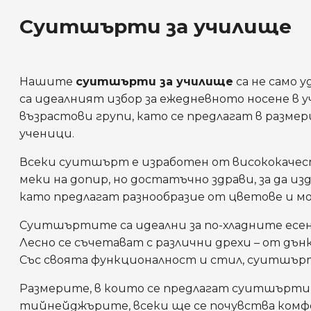
Суитшърти за училище
Нашите
суитшърти за училище
са не само 
са идеалният избор за ежедневното носене в
възрастови групи, като се предлагат в размери
ученици.
Всеки суитшърт е изработен от висококачест
меки на допир, но достатъчно здрави, за да 
като предлагат разнообразие от цветове и мо
Суитшъртите са идеални за по-хладните есенн
Лесно се съчетават с различни дрехи – от дън
Със своята функционалност и стил, суитшърти
Размерите, в които се предлагат суитшъртит
тийнейджърите, всеки ще се почувства комфо