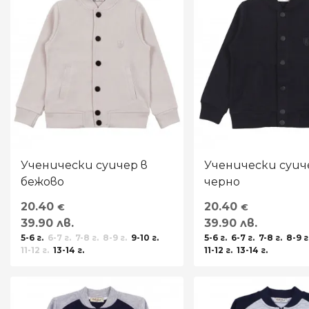
ВЪЗРАСТ
РАЗМЕР
МОДЕЛ
МАТЕРИЯ
Ученически суичер в
Ученически суич
бежово
черно
МАРКА
20.40
20.40
€
€
39.90 лв.
39.90 лв.
ПРОИЗХОД
5-6 г.
6-7 г.
7-8 г.
8-9 г.
9-10 г.
5-6 г.
6-7 г.
7-8 г.
8-9 г
11-12 г.
13-14 г.
11-12 г.
13-14 г.