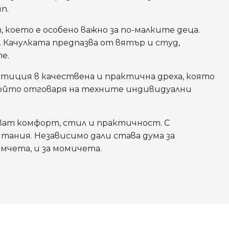
п.
 което е особено важно за по-малките деца.
 Качулката предпазва от вятър и студ,
е.
тиция в качествена и практична дреха, която
 който отговаря на техните индивидуални
ат комфорт, стил и практичност. С
итания. Независимо дали става дума за
мчета, и за момичета.