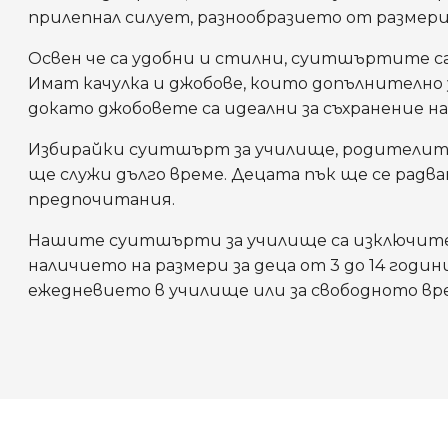
прилепнал силует, разнообразието от размери 
Освен че са удобни и стилни, суитшъртите са 
Имат качулка и джобове, които допълнително 
докато джобовете са идеални за съхранение н
Избирайки суитшърт за училище, родителите 
ще служи дълго време. Децата пък ще се радв
предпочитания.
Нашите суитшърти за училище са изключител
наличието на размери за деца от 3 до 14 годи
ежедневието в училище или за свободното вр