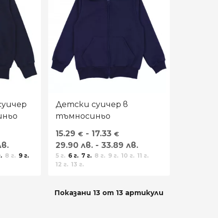
суичер
Детски суичер в
иньо
тъмносиньо
15.29
- 17.33
€
€
лв.
29.90 лв. - 33.89 лв.
.
8 г.
9 г.
5 г.
6 г.
7 г.
8 г.
9 г.
10 г.
11 г.
12 г.
13 г.
Показани 13 от 13 артикули