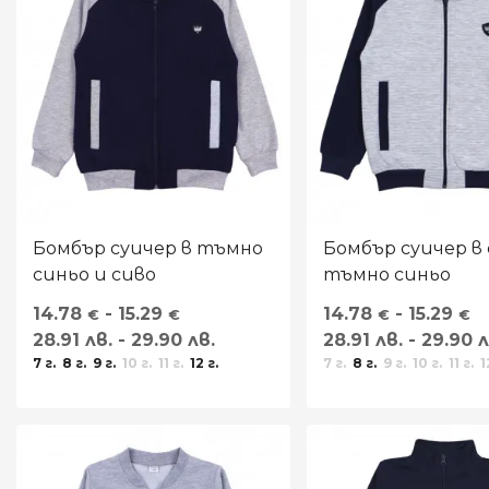
Бомбър суичер в тъмно
Бомбър суичер в 
синьо и сиво
тъмно синьо
14.78
- 15.29
14.78
- 15.29
€
€
€
€
28.91 лв. - 29.90 лв.
28.91 лв. - 29.90 л
7 г.
8 г.
9 г.
10 г.
11 г.
12 г.
7 г.
8 г.
9 г.
10 г.
11 г.
1