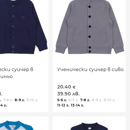
ски суичер в
Ученически суичер в сиво
иньо
20.40
€
.
39.90 лв.
.
7-8 г.
8-9 г.
9-10 г.
5-6 г.
6-7 г.
7-8 г.
8-9 г.
9-10 г.
14 г.
11-12 г.
13-14 г.