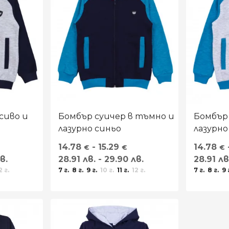
сиво и
Бомбър суичер в тъмно и
Бомбър 
лазурно синьо
лазурно
14.78
- 15.29
14.78
€
€
€
в.
28.91 лв. - 29.90 лв.
28.91 лв
2 г.
7 г.
8 г.
9 г.
10 г.
11 г.
12 г.
7 г.
8 г.
9 