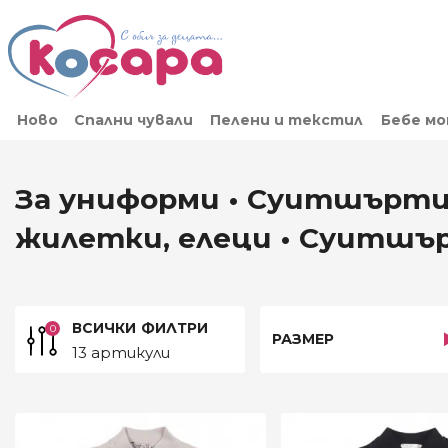
Ново
Спални чували
Пелени и текстил
Бебе м
За униформи • Суитшърти,
жилетки, елеци • Суитшъ
ВСИЧКИ
ФИЛТРИ
0
РАЗМЕР
13 артикули
ЦЕНА