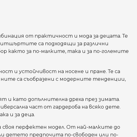
мбинация от практичност и мода за децата. Те
 Суитшъртите са подходящи за различни
бор както за по-малките, така и за по-големите
т и устойчивост на носене и пране. Те са
айните са съобразени с модерните тенденции,
ят и като допълнителна дреха през зимата.
ниверсална част от гардероба на всяко дете.
а и за деца.
 своя перфектен модел. От най-малките до
и детето предпочита по-свободен или по-