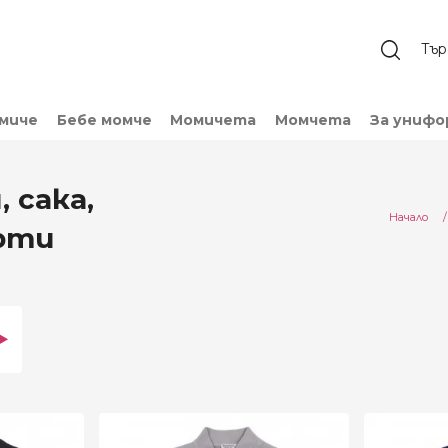
омиче
Бебе момче
Момичета
Момчета
За унифо
 сака,
Начало
рти