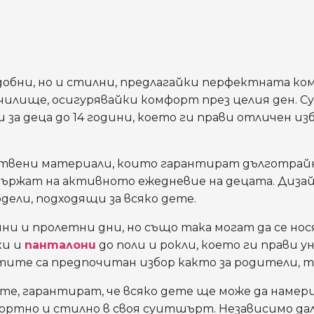
удобни, но и стилни, предлагайки перфектната ко
 училище, осигурявайки комфорт през целия ден.
 за деца до 14 години, което ги прави отличен из
вени материали, които гарантират дълготрайнос
издържат на активното ежедневие на децата. Диз
дели, подходящи за всяко дете.
и и пролетни дни, но също така могат да се нос
ки и
панталони
до поли и рокли, което ги прави у
те са предпочитан избор както за родители, так
е, гарантират, че всяко дете ще може да намери
ртно и стилно в своя суитшърт. Независимо дал