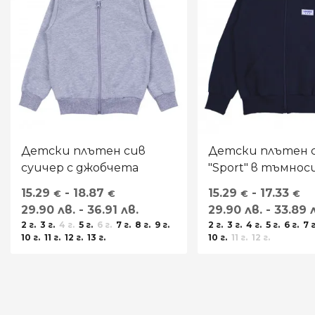
Детски плътен сив
Детски плътен 
суичер с джобчета
"Sport" в тъмнос
15.29
- 18.87
15.29
- 17.33
€
€
€
€
29.90 лв. - 36.91 лв.
29.90 лв. - 33.89 
2 г.
3 г.
4 г.
5 г.
6 г.
7 г.
8 г.
9 г.
2 г.
3 г.
4 г.
5 г.
6 г.
7 г
10 г.
11 г.
12 г.
13 г.
10 г.
11 г.
12 г.