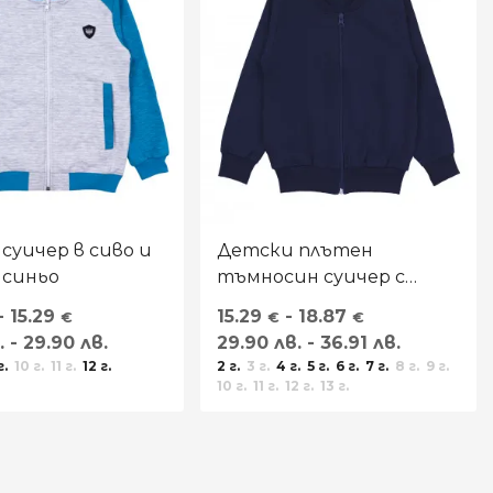
суичер в сиво и
Детски плътен
 синьо
тъмносин суичер с
джобчета
- 15.29
15.29
- 18.87
€
€
€
. - 29.90 лв.
29.90 лв. - 36.91 лв.
г.
10 г.
11 г.
12 г.
2 г.
3 г.
4 г.
5 г.
6 г.
7 г.
8 г.
9 г.
10 г.
11 г.
12 г.
13 г.