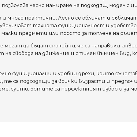
позволява лесно намиране на подходящ модел с ци
и много практични. Лесно се обличат и събличат,
увеличават тяхната функционалност и удобство.
а малки предмети или просто за топлене на ръцет
могат да бъдат спокойни, че са направили инвес
ат на свобода на движение и стилен външен вид,
но функционални и удобни дрехи, които съчетав
ни, те са подходящи за всички възрасти и предпоч
еме, суитшъртите са перфектният избор и за мо