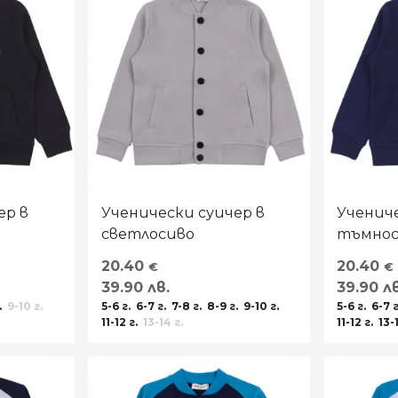
ер в
Ученически суичер в
Учениче
светлосиво
тъмнос
20.40
20.40
€
€
39.90 лв.
39.90 лв
.
9-10 г.
5-6 г.
6-7 г.
7-8 г.
8-9 г.
9-10 г.
5-6 г.
6-7 г
11-12 г.
13-14 г.
11-12 г.
13-