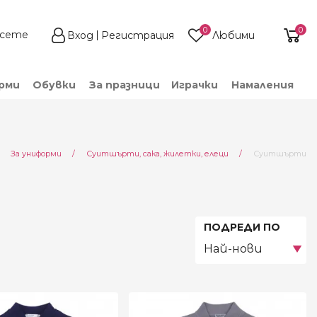
0
0
Вход
Регистрация
Любими
рми
Обувки
За празници
Играчки
Намаления
Current:
За униформи
Суитшърти, сака, жилетки, елеци
Суитшърти
ПОДРЕДИ ПО