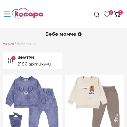
0
0
Бебе момче
Current:
Начало
Бебе момче
ФИЛТРИ
0
2186 артикули