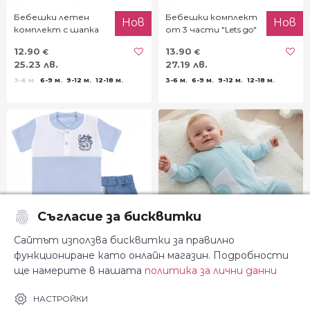
Бебешки летен
Бебешки комплект
Нов
Нов
комплект с шапка
от 3 части "Lets go"
"Party time"
12.90
13.90
€
€
25.23 лв.
27.19 лв.
3-6 м.
6-9 м.
9-12 м.
12-18 м.
3-6 м.
6-9 м.
9-12 м.
12-18 м.
Съгласие за бисквитки
Сайтът използва бисквитки за правилно
функциониране като онлайн магазин. Подробности
Бебешки летен
Бебешки ромпър с
Нов
Нов
ще намерите в нашата
политика за лични данни
комплект с шапка
цип и джобчета в
"Bear"
мента
12.90
12.90
НАСТРОЙКИ
€
€