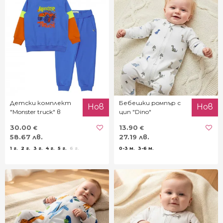
Детски комплект
Бебешки рoмпър с
Нов
Нов
"Monster truck" в
цип "Dino"
синьо
30.00
13.90
€
€
58.67 лв.
27.19 лв.
1 г.
2 г.
3 г.
4 г.
5 г.
6 г.
0-3 м.
3-6 м.