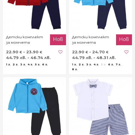
Детски комплект
Детски комплект
Нов
Нов
за момчета
за момчета
"Legends"
"Таралеж"
22.90
- 23.90
22.90
- 24.70
€
€
€
€
44.79 лв. - 46.74 лв.
44.79 лв. - 48.31 лв.
1 г.
2 г.
3 г.
4 г.
5 г.
6 г.
1 г.
2 г.
3 г.
4 г.
5 г.
6 г.
7 г.
8 г.