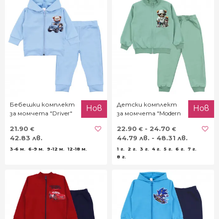
Бебешки комплект
Детски комплект
Нов
Нов
за момчета "Driver"
за момчета "Modern
bear"
21.90
22.90
- 24.70
€
€
€
42.83 лв.
44.79 лв. - 48.31 лв.
3-6 м.
6-9 м.
9-12 м.
12-18 м.
1 г.
2 г.
3 г.
4 г.
5 г.
6 г.
7 г.
8 г.