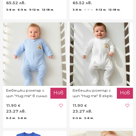
65.52 лв.
65.52 лв.
3-6 м.
6-9 м.
9-12 м.
12-18 м.
3-6 м.
6-9 м.
9-12 м.
12-18 м.
Бебешки ромпър с
Бебешки ромпър с
Нов
Нов
цип "Hug me" в синьо
цип "Hug me" в екрю
11.90
11.90
€
€
23.27 лв.
23.27 лв.
0-3 м.
3-6 м.
0-3 м.
3-6 м.