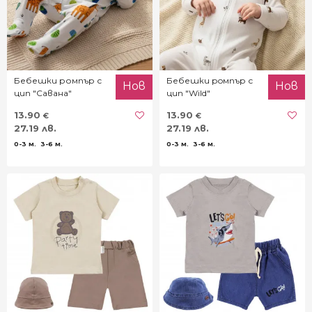
Бебешки ромпър с
Бебешки рoмпър с
Нов
Нов
цип "Савана"
цип "Wild"
13.90
13.90
€
€
27.19 лв.
27.19 лв.
0-3 м.
3-6 м.
0-3 м.
3-6 м.