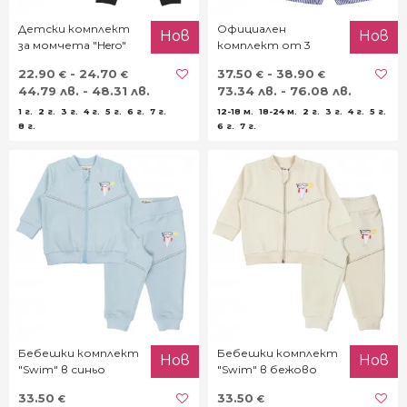
Детски комплект
Официален
Нов
Нов
за момчета "Hero"
комплект от 3
части с райе
22.90
- 24.70
37.50
- 38.90
€
€
€
€
44.79 лв. - 48.31 лв.
73.34 лв. - 76.08 лв.
1 г.
2 г.
3 г.
4 г.
5 г.
6 г.
7 г.
12-18 м.
18-24 м.
2 г.
3 г.
4 г.
5 г.
8 г.
6 г.
7 г.
Бебешки комплект
Бебешки комплект
Нов
Нов
"Swim" в синьо
"Swim" в бежово
33.50
33.50
€
€