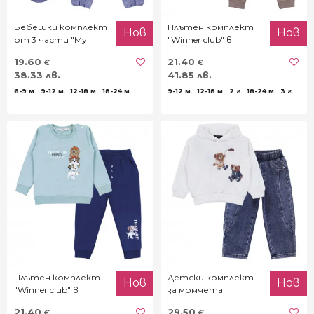
Бебешки комплект
Плътен комплект
Нов
Нов
от 3 части "My
"Winner club" в
diamour"
бежово
19.60
21.40
€
€
38.33 лв.
41.85 лв.
6-9 м.
9-12 м.
12-18 м.
18-24 м.
9-12 м.
12-18 м.
2 г.
18-24 м.
3 г.
Плътен комплект
Детски комплект
Нов
Нов
"Winner club" в
за момчета
мента и
"Basketball"
21.40
29.50
€
€