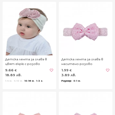
Детска лента за глава в
Детска лента за глава в
цвят екрю с розово
наситено розово
9.66
1.99
€
€
18.89 лв.
3.89 лв.
1-4 м.
4-10 м.
10-18 м.
1-3 г.
0-1 м.