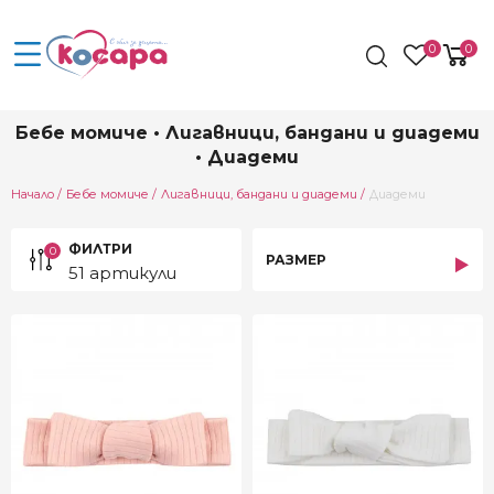
0
0
Бебе момиче • Лигавници, бандани и диадеми
• Диадеми
Current:
Начало
Бебе момиче
Лигавници, бандани и диадеми
Диадеми
ФИЛТРИ
0
РАЗМЕР
51 артикули