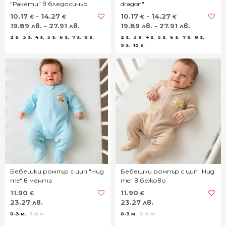
"Ракети" в бледосиньо
dragon"
10.17
- 14.27
10.17
- 14.27
€
€
€
€
19.89 лв. - 27.91 лв.
19.89 лв. - 27.91 лв.
2 г.
3 г.
4 г.
5 г.
6 г.
7 г.
8 г.
2 г.
3 г.
4 г.
5 г.
6 г.
7 г.
8 г.
9 г.
10 г.
Бебешки ромпър с цип "Hug
Бебешки ромпър с цип "Hug
me" в мента
me" в бежово
11.90
11.90
€
€
23.27 лв.
23.27 лв.
0-3 м.
3-6 м.
0-3 м.
3-6 м.