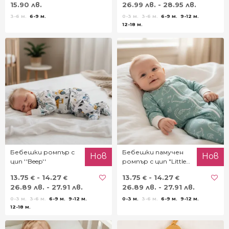
15.90 лв.
26.99 лв. - 28.95 лв.
3-6 м.
6-9 м.
0-3 м.
3-6 м.
6-9 м.
9-12 м.
12-18 м.
Бебешки ромпър с
Бебешки памучен
Нов
Нов
цип ''Beep''
ромпър с цип "Little
boy"
13.75
- 14.27
13.75
- 14.27
€
€
€
€
26.89 лв. - 27.91 лв.
26.89 лв. - 27.91 лв.
0-3 м.
3-6 м.
6-9 м.
9-12 м.
0-3 м.
3-6 м.
6-9 м.
9-12 м.
12-18 м.