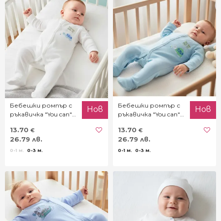
Бебешки ромпър с
Бебешки ромпър с
Нов
Нов
ръкавичка "You can"
ръкавичка "You can"
за момче
в синьо
13.70
13.70
€
€
26.79 лв.
26.79 лв.
0-1 м.
0-3 м.
0-1 м.
0-3 м.