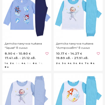
Детска памучна пижама
Детска памучна пижама
"Squad" в синьо
"Астронавт" в синьо
8.90
- 10.80
10.17
- 14.27
€
€
€
€
17.41 лв. - 21.12 лв.
19.89 лв. - 27.91 лв.
1 г.
2 г.
3 г.
4 г.
5 г.
6 г.
7 г.
2 г.
3 г.
4 г.
5 г.
6 г.
7 г.
8 г.
8 г.