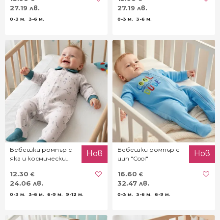
27.19 лв.
27.19 лв.
0-3 м.
3-6 м.
0-3 м.
3-6 м.
Бебешки ромпър с
Бебешки ромпър с
Нов
Нов
яка и космически
цип "Cool"
принт
12.30
16.60
€
€
24.06 лв.
32.47 лв.
0-3 м.
3-6 м.
6-9 м.
9-12 м.
0-3 м.
3-6 м.
6-9 м.