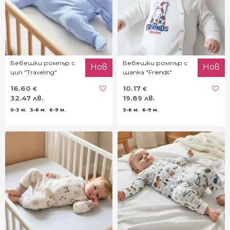
Бебешки ромпър с
Бебешки ромпър с
Нов
Нов
цип "Traveling"
шапка "Friends"
16.60
10.17
€
€
32.47 лв.
19.89 лв.
0-3 м.
3-6 м.
6-9 м.
3-6 м.
6-9 м.