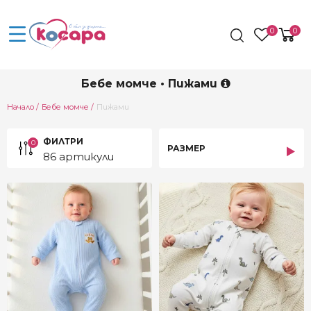
0
0
Бебе момче • Пижами
Current:
Начало
Бебе момче
Пижами
ФИЛТРИ
0
РАЗМЕР
86 артикули