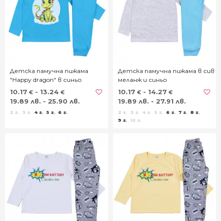
Детска памучна пижама
Детска памучна пижама в сив
"Happy dragon" в синьо
меланж и синьо
10.17
- 13.24
10.17
- 14.27
€
€
€
€
19.89 лв. - 25.90 лв.
19.89 лв. - 27.91 лв.
2 г.
3 г.
4 г.
5 г.
6 г.
2 г.
3 г.
4 г.
5 г.
6 г.
7 г.
8 г.
9 г.
10 г.