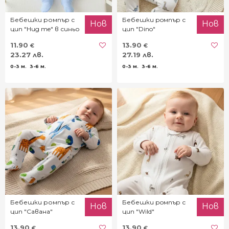
Бебешки ромпър с
Бебешки рoмпър с
Нов
Нов
цип "Hug me" в синьо
цип "Dino"
11.90
13.90
€
€
23.27 лв.
27.19 лв.
0-3 м.
3-6 м.
0-3 м.
3-6 м.
Бебешки ромпър с
Бебешки рoмпър с
Нов
Нов
цип "Савана"
цип "Wild"
13.90
13.90
€
€