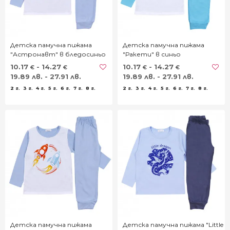
Детска памучна пижама
Детска памучна пижама
"Астронавт" в бледосиньо
"Ракети" в синьо
10.17
- 14.27
10.17
- 14.27
€
€
€
€
19.89 лв. - 27.91 лв.
19.89 лв. - 27.91 лв.
2 г.
3 г.
4 г.
5 г.
6 г.
7 г.
8 г.
2 г.
3 г.
4 г.
5 г.
6 г.
7 г.
8 г.
Детска памучна пижама
Детска памучна пижама "Little