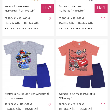
Детска лятна
Детска лятна
Нов
Нов
пижама "Fun watch"
пижама "Monster"
7.80
- 8.40
7.80
- 8.40
€
€
€
€
15.26 лв. - 16.43 лв.
15.26 лв. - 16.43 лв.
1 г.
2 г.
3 г.
4 г.
5 г.
6 г.
1 г.
2 г.
3 г.
4 г.
5 г.
6 г.
Лятна пижама "Batwheels" в
Детска лятна пижама
сив меланж
"Champ"
8.20
- 10.00
8.20
- 9.90
€
€
€
€
16.04 лв. - 19.56 лв.
16.04 лв. - 19.36 лв.