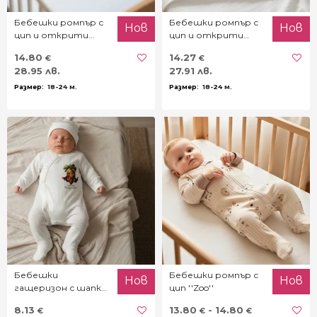
Бебешки ромпър с
Бебешки ромпър с
Нов
Нов
цип и открити
цип и открити
крачета ''Zoo''
крачета ''Beep''
14.80
14.27
€
€
28.95 лв.
27.91 лв.
18-24 м.
18-24 м.
Бебешки
Бебешки ромпър с
Нов
Нов
гащеризон с шапка
цип ''Zoo''
''Little hero''
8.13
13.80
- 14.80
€
€
€