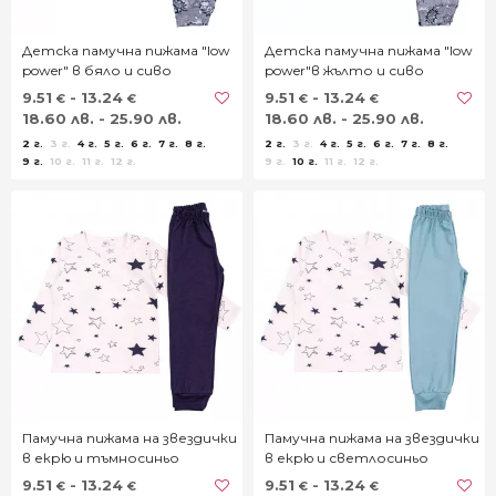
Детска памучна пижама "low
Детска памучна пижама "low
power" в бяло и сиво
power"в жълто и сиво
9.51
- 13.24
9.51
- 13.24
€
€
€
€
18.60 лв. - 25.90 лв.
18.60 лв. - 25.90 лв.
2 г.
3 г.
4 г.
5 г.
6 г.
7 г.
8 г.
2 г.
3 г.
4 г.
5 г.
6 г.
7 г.
8 г.
9 г.
10 г.
11 г.
12 г.
9 г.
10 г.
11 г.
12 г.
Памучна пижама на звездички
Памучна пижама на звездички
в екрю и тъмносиньо
в екрю и светлосиньо
9.51
- 13.24
9.51
- 13.24
€
€
€
€