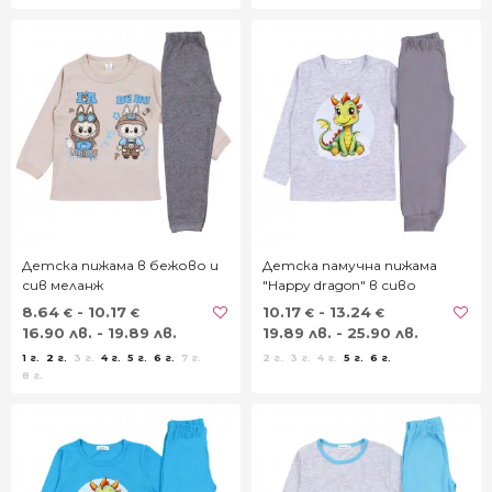
Детска пижама в бежово и
Детска памучна пижама
сив меланж
"Happy dragon" в сиво
8.64
- 10.17
10.17
- 13.24
€
€
€
€
16.90 лв. - 19.89 лв.
19.89 лв. - 25.90 лв.
1 г.
2 г.
3 г.
4 г.
5 г.
6 г.
7 г.
2 г.
3 г.
4 г.
5 г.
6 г.
8 г.