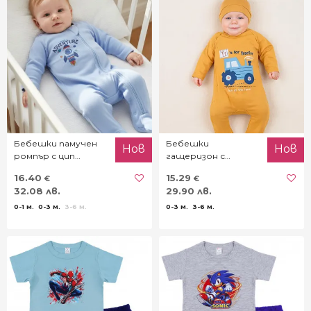
Бебешки памучен
Бебешки
Нов
Нов
ромпър с цип
гащеризон с
"Adventure"
трикотажна шапка
16.40
15.29
€
€
"Fun Farm"
32.08 лв.
29.90 лв.
0-1 м.
0-3 м.
3-6 м.
0-3 м.
3-6 м.