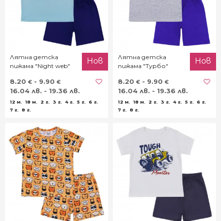
Лятна детска
Лятна детска
Нов
Нов
пижама "Night web"
пижама "Турбо"
8.20
- 9.90
8.20
- 9.90
€
€
€
€
16.04 лв. - 19.36 лв.
16.04 лв. - 19.36 лв.
12 м.
18 м.
2 г.
3 г.
4 г.
5 г.
6 г.
12 м.
18 м.
2 г.
3 г.
4 г.
5 г.
6 г.
7 г.
8 г.
7 г.
8 г.