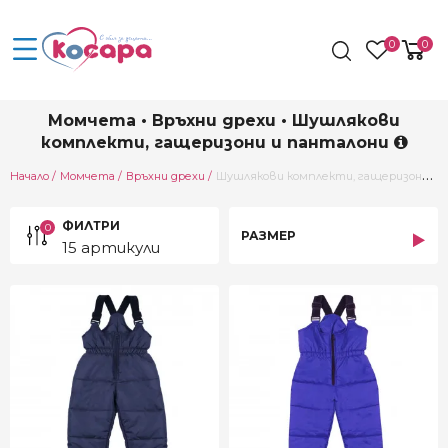
0
0
Момчета • Връхни дрехи • Шушлякови
комплекти, гащеризони и панталони
Current:
Начало
Момчета
Връхни дрехи
Шушлякови комплекти, гащеризони и панталони
ФИЛТРИ
0
РАЗМЕР
15 артикули