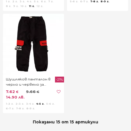
1 г.
2 г.
3 г.
4 г.
5 г.
6 г.
7 г.
5-6 г.
6-7 г.
7-8 г.
8-9 г.
8 г.
9 г.
10 г.
11 г.
12 г.
Шушляков панталон в
-21%
черно и червено за
момчета
7.62
9.66
€
€
14.90 лв.
1-2 г.
2-3 г.
3-4 г.
4-5 г.
5-6 г.
6-7 г.
7-8 г.
8-9 г.
Показани 15 от 15 артикули