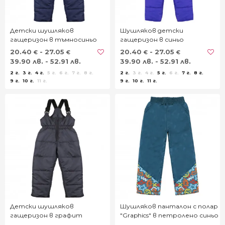
Детски шушляков
Шушляков детски
гащеризон в тъмносиньо
гащеризон в синьо
20.40
- 27.05
20.40
- 27.05
€
€
€
€
39.90 лв. - 52.91 лв.
39.90 лв. - 52.91 лв.
2 г.
3 г.
4 г.
5 г.
6 г.
7 г.
8 г.
2 г.
3 г.
4 г.
5 г.
6 г.
7 г.
8 г.
9 г.
10 г.
11 г.
9 г.
10 г.
11 г.
Детски шушляков
Шушляков панталон с полар
гащеризон в графит
"Graphics" в петролено синьо