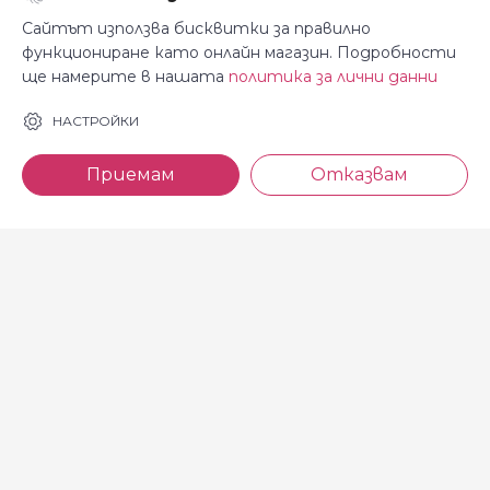
Сайтът използва бисквитки за правилно
функциониране като онлайн магазин. Подробности
ще намерите в нашата
политика за лични данни
За Косара
Информация
НАСТРОЙКИ
За нас
Общи условия
Приемам
Отказвам
Магазини
Декларация за
поверителност
Новини
Доставка и плащане
Контакти
Безплатно връщане
За връзка с нас
тел: 0886 720 768
Всеки делничен ден (от 8.30
до 17.00 ч.)
тел: 0885 514 577
e-mail: shop@kosara.bg