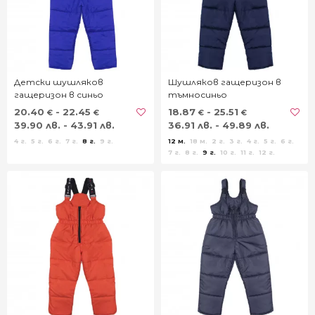
Детски шушляков
Шушляков гащеризон в
гащеризон в синьо
тъмносиньо
20.40
- 22.45
18.87
- 25.51
€
€
€
€
39.90 лв. - 43.91 лв.
36.91 лв. - 49.89 лв.
4 г.
5 г.
6 г.
7 г.
8 г.
9 г.
12 м.
18 м.
2 г.
3 г.
4 г.
5 г.
6 г.
7 г.
8 г.
9 г.
10 г.
11 г.
12 г.