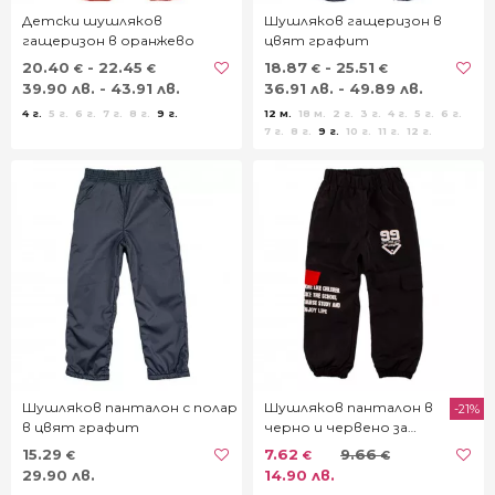
Детски шушляков
Шушляков гащеризон в
гащеризон в оранжево
цвят графит
20.40
- 22.45
18.87
- 25.51
€
€
€
€
39.90 лв. - 43.91 лв.
36.91 лв. - 49.89 лв.
4 г.
5 г.
6 г.
7 г.
8 г.
9 г.
12 м.
18 м.
2 г.
3 г.
4 г.
5 г.
6 г.
7 г.
8 г.
9 г.
10 г.
11 г.
12 г.
Шушляков панталон с полар
Шушляков панталон в
-21%
в цвят графит
черно и червено за
момчета
15.29
7.62
9.66
€
€
€
29.90 лв.
14.90 лв.