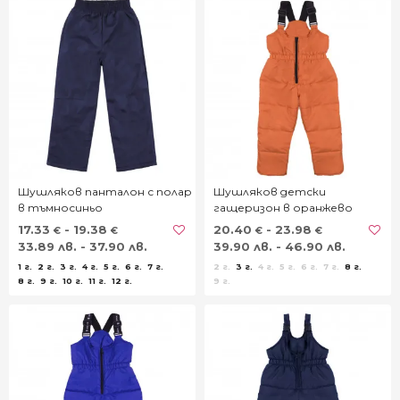
Шушляков панталон с полар
Шушляков детски
в тъмносиньо
гащеризон в оранжево
17.33
- 19.38
20.40
- 23.98
€
€
€
€
33.89 лв. - 37.90 лв.
39.90 лв. - 46.90 лв.
1 г.
2 г.
3 г.
4 г.
5 г.
6 г.
7 г.
2 г.
3 г.
4 г.
5 г.
6 г.
7 г.
8 г.
8 г.
9 г.
10 г.
11 г.
12 г.
9 г.