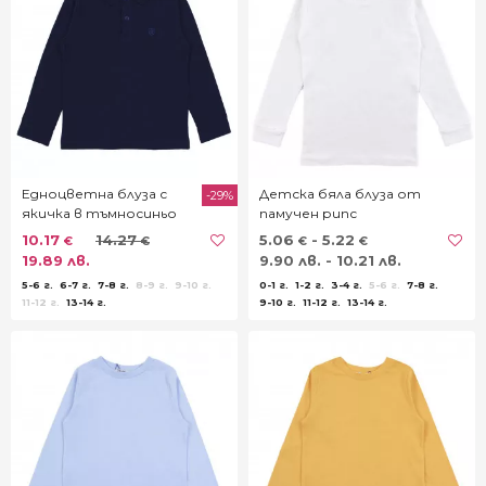
Едноцветна блуза с
Детска бяла блуза от
-29%
якичка в тъмносиньо
памучен рипс
10.17
14.27
5.06
- 5.22
€
€
€
€
19.89 лв.
9.90 лв. - 10.21 лв.
5-6 г.
6-7 г.
7-8 г.
8-9 г.
9-10 г.
0-1 г.
1-2 г.
3-4 г.
5-6 г.
7-8 г.
11-12 г.
13-14 г.
9-10 г.
11-12 г.
13-14 г.