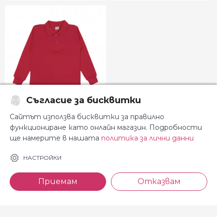
Съгласие за бисквитки
Детска блуза с якичка в
-17%
Сайтът използва бисквитки за правилно
червено
функциониране като онлайн магазин. Подробности
10.17
12.22
€
€
ще намерите в нашата
политика за лични данни
19.89 лв.
5 г.
6 г.
7 г.
8 г.
9 г.
10 г.
11 г.
НАСТРОЙКИ
12 г.
Приемам
Отказвам
Показани 43 от 43 артикули