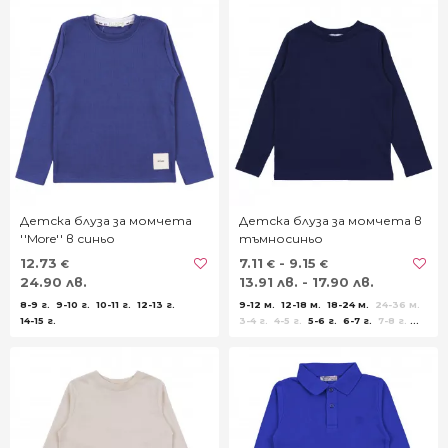
Детска блуза за момчета
Детска блуза за момчета в
''More'' в синьо
тъмносиньо
12.73
7.11
- 9.15
€
€
€
24.90 лв.
13.91 лв. - 17.90 лв.
8-9 г.
9-10 г.
10-11 г.
12-13 г.
9-12 м.
12-18 м.
18-24 м.
24-36 м.
14-15 г.
3-4 г.
4-5 г.
5-6 г.
6-7 г.
7-8 г.
8-9 г.
9-10 г.
11-12 г.
13-14 г.