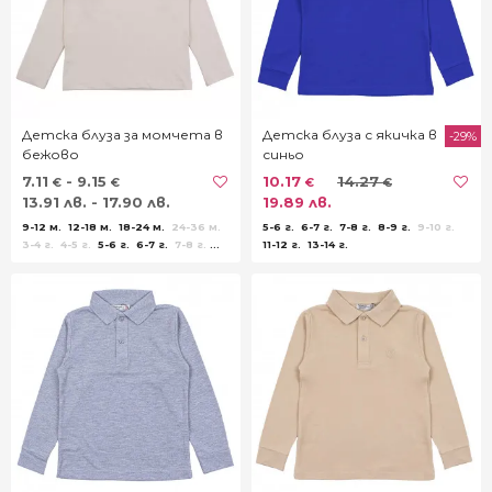
Детска блуза за момчета в
Детска блуза с якичка в
-29%
бежово
синьо
7.11
- 9.15
10.17
14.27
€
€
€
€
13.91 лв. - 17.90 лв.
19.89 лв.
9-12 м.
12-18 м.
18-24 м.
24-36 м.
5-6 г.
6-7 г.
7-8 г.
8-9 г.
9-10 г.
3-4 г.
4-5 г.
5-6 г.
6-7 г.
7-8 г.
11-12 г.
13-14 г.
8-9 г.
9-10 г.
11-12 г.
13-14 г.