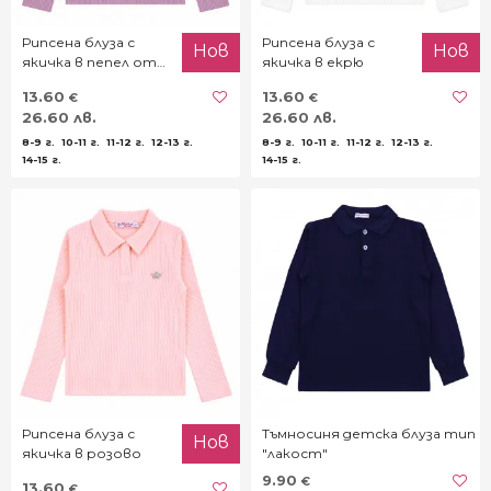
Рипсена блуза с
Рипсена блуза с
Нов
Нов
якичка в пепел от
якичка в екрю
рози
13.60
13.60
€
€
26.60 лв.
26.60 лв.
8-9 г.
10-11 г.
11-12 г.
12-13 г.
8-9 г.
10-11 г.
11-12 г.
12-13 г.
14-15 г.
14-15 г.
Рипсена блуза с
Тъмносиня детска блуза тип
Нов
якичка в розово
"лакост"
9.90
€
13.60
€