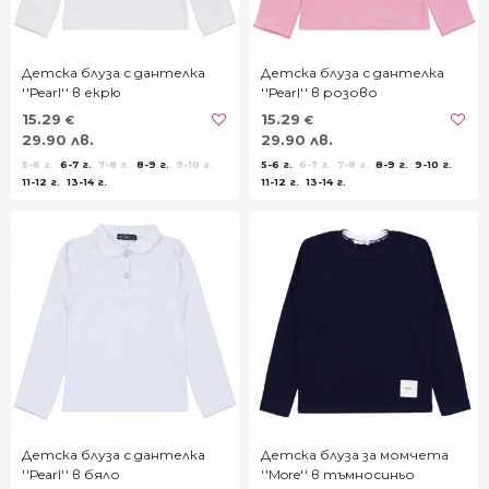
Детска блуза с дантелка
Детска блуза с дантелка
''Рearl'' в екрю
''Рearl'' в розово
15.29
15.29
€
€
29.90 лв.
29.90 лв.
5-6 г.
6-7 г.
7-8 г.
8-9 г.
9-10 г.
5-6 г.
6-7 г.
7-8 г.
8-9 г.
9-10 г.
11-12 г.
13-14 г.
11-12 г.
13-14 г.
Детска блуза с дантелка
Детска блуза за момчета
''Рearl'' в бяло
''More'' в тъмносиньо