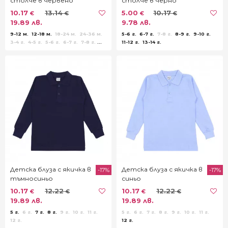
столче в червено
столче в черно
10.17
13.14
5.00
10.17
€
€
€
€
19.89 лв.
9.78 лв.
9-12 м.
12-18 м.
18-24 м.
24-36 м.
5-6 г.
6-7 г.
7-8 г.
8-9 г.
9-10 г.
3-4 г.
4-5 г.
5-6 г.
6-7 г.
7-8 г.
11-12 г.
13-14 г.
8-9 г.
9-10 г.
11-12 г.
13-14 г.
Детска блуза с якичка в
Детска блуза с якичка в
-17%
-17%
тъмносиньо
синьо
10.17
12.22
10.17
12.22
€
€
€
€
19.89 лв.
19.89 лв.
5 г.
6 г.
7 г.
8 г.
9 г.
10 г.
11 г.
5 г.
6 г.
7 г.
8 г.
9 г.
10 г.
11 г.
12 г.
12 г.