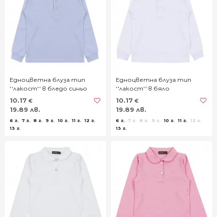
Едноцветна блуза тип
Едноцветна блуза тип
''лакост'' в бледо синьо
''лакост'' в бяло
10.17
10.17
€
€
19.89 лв.
19.89 лв.
6 г.
7 г.
8 г.
9 г.
10 г.
11 г.
12 г.
6 г.
7 г.
8 г.
9 г.
10 г.
11 г.
12 г.
13 г.
13 г.