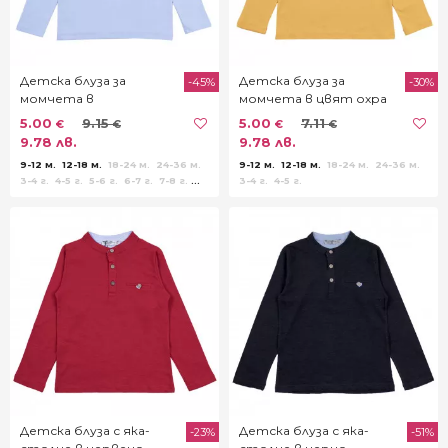
Детска блуза за
Детска блуза за
-45%
-30%
момчета в
момчета в цвят охра
светлосиньо
5.00
9.15
5.00
7.11
€
€
€
€
9.78 лв.
9.78 лв.
9-12 м.
12-18 м.
18-24 м.
24-36 м.
9-12 м.
12-18 м.
18-24 м.
24-36 м.
3-4 г.
4-5 г.
5-6 г.
6-7 г.
7-8 г.
3-4 г.
4-5 г.
8-9 г.
9-10 г.
11-12 г.
13-14 г.
Детска блуза с яка-
Детска блуза с яка-
-23%
-51%