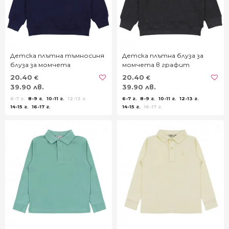
Детска плътна тъмносиня
Детска плътна блуза за
блуза за момчета
момчета в графит
20.40
20.40
€
€
39.90 лв.
39.90 лв.
6-7 г.
8-9 г.
10-11 г.
12-13 г.
6-7 г.
8-9 г.
10-11 г.
12-13 г.
14-15 г.
16-17 г.
14-15 г.
16-17 г.