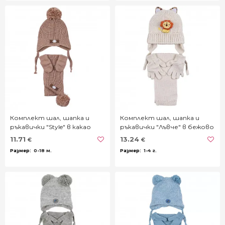
Комплект шал, шапка и
Комплект шал, шапка и
ръкавички "Style" в какао
ръкавички "Лъвче" в бежово
11.71
13.24
€
€
0-18 м.
1-4 г.