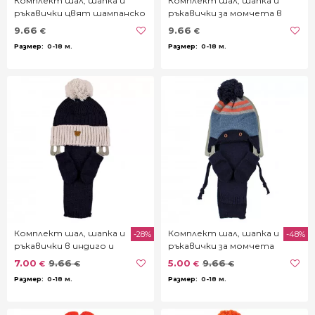
Комплект шал, шапка и
Комплект шал, шапка и
ръкавички цвят шампанско
ръкавички за момчета в
графит и шампанско
9.66
9.66
€
€
0-18 м.
0-18 м.
Комплект шал, шапка и
Комплект шал, шапка и
-28%
-48%
ръкавички в индиго и
ръкавички за момчета
копринено сиво
в синьо
7.00
9.66
5.00
9.66
€
€
€
€
0-18 м.
0-18 м.