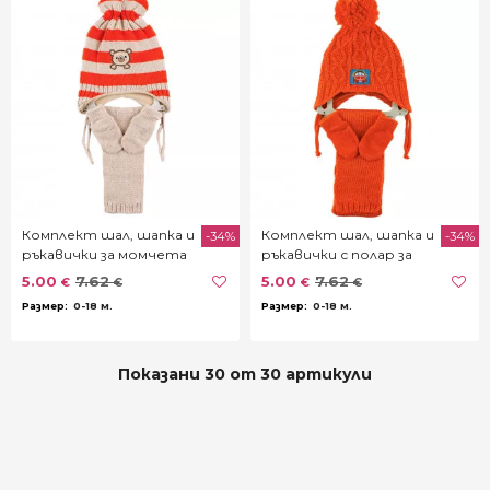
Комплект шал, шапка и
Комплект шал, шапка и
-34%
-34%
ръкавички за момчета
ръкавички с полар за
с оранжево райе (0 - 18
момчета в оранжево(0
5.00
7.62
5.00
7.62
€
€
€
€
мес.)
- 18 мес.)
0-18 м.
0-18 м.
Показани 30 от 30 артикули