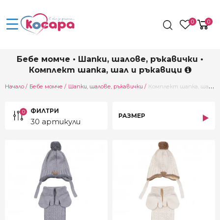
0
0
Бебе момче • Шапки, шалове, ръкавички •
Комплект шапка, шал и ръкавици
Current:
Начало
Бебе момче
Шапки, шалове, ръкавички
Комплект шапка, шал и ръкавици
ФИЛТРИ
0
РАЗМЕР
30 артикули