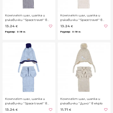
Комплект шал, шапка и
Комплект шал, шапка и
ръкавички ''Space travel'' в
ръкавички ''Space travel'' в
сиво
крем
13.24
13.24
€
€
0-18 м.
0-18 м.
Комплект шал, шапка и
Комплект шал, шапка и
ръкавички ''Space travel'' в
ръкавички ''Дино'' в екрю
синьо
13.24
11.71
€
€