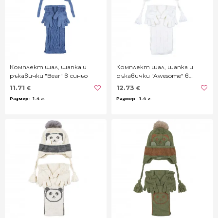
Комплект шал, шапка и
Комплект шал, шапка и
ръкавички "Bear" в синьо
ръкавички "Awesome" в
кремаво бяло
11.71
12.73
€
€
1-4 г.
1-4 г.