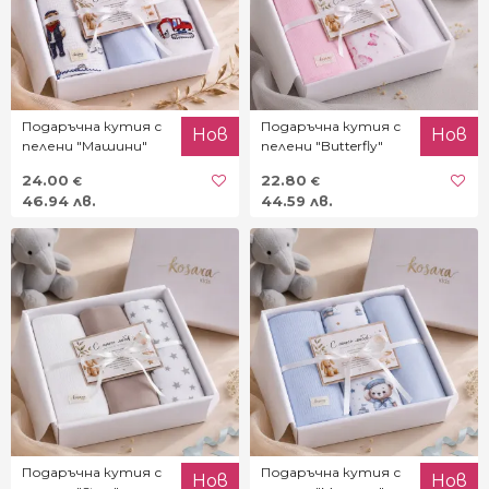
Подаръчна кутия с
Подаръчна кутия с
Нов
Нов
пелени "Машини"
пелени "Butterfly"
24.00
22.80
€
€
46.94 лв.
44.59 лв.
Подаръчна кутия с
Подаръчна кутия с
Нов
Нов