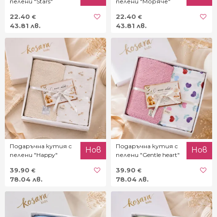
пелени "Stars"
пелени "Моряче"
22.40
22.40
€
€
43.81 лв.
43.81 лв.
Подаръчна кутия с
Подаръчна кутия с
Нов
Нов
пелени "Happy"
пелени "Gentle heart"
39.90
39.90
€
€
78.04 лв.
78.04 лв.