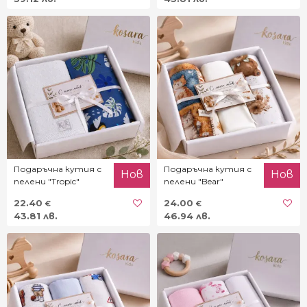
Подаръчна кутия с
Подаръчна кутия с
Нов
Нов
пелени "Tropic"
пелени "Bear"
22.40
24.00
€
€
43.81 лв.
46.94 лв.