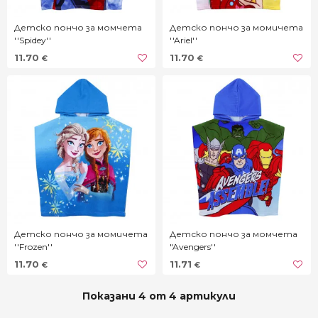
Детско пончо за момчета
Детско пончо за момичета
''Spidey''
''Ariel''
11.70
11.70
€
€
Детско пончо за момичета
Детско пончо за момчета
''Frozen''
"Avengers''
11.70
11.71
€
€
Показани 4 от 4 артикули