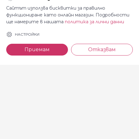
Сайтът използва бисквитки за правилно
функциониране като онлайн магазин. Подробности
ще намерите в нашата
политика за лични данни
За Косара
Информация
НАСТРОЙКИ
За нас
Общи условия
Приемам
Отказвам
Магазини
Декларация за
поверителност
Новини
Доставка и плащане
Контакти
Безплатно връщане
За връзка с нас
тел: 0886 720 768
Всеки делничен ден (от 8.30
до 17.00 ч.)
тел: 0885 514 577
e-mail: shop@kosara.bg