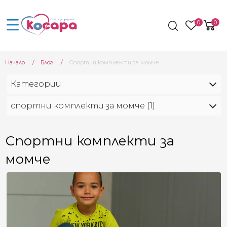
0
0
Начало
Блог
Current:
Спортни комплекти за момче
Категории:
спортни комплекти за момче (1)
Спортни комплекти за
момче