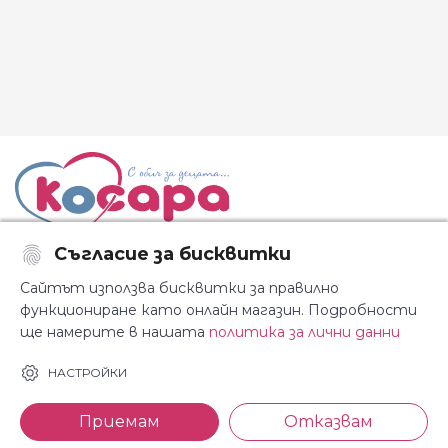
Съгласие за бисквитки
Последвайте ни:
Сайтът използва бисквитки за правилно
функциониране като онлайн магазин. Подробности
ще намерите в нашата
политика за лични данни
НАСТРОЙКИ
За Косара
Информация
За нас
Общи условия
Приемам
Отказвам
Магазини
Декларация за