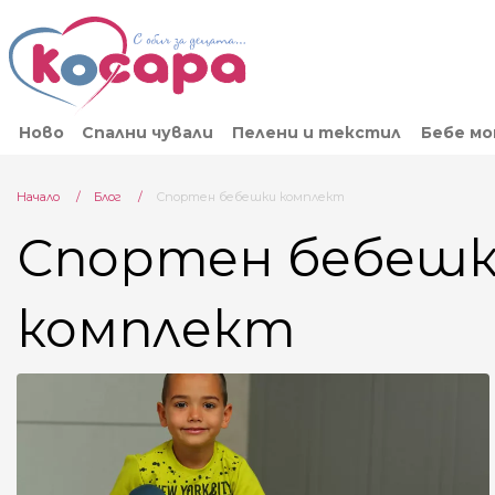
Ново
Спални чували
Пелени и текстил
Бебе м
Начало
Блог
Current:
Спортен бебешки комплект
Спортен бебеш
комплект