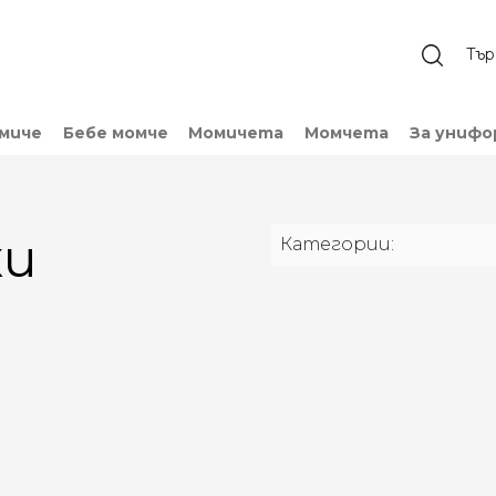
омиче
Бебе момче
Момичета
Момчета
За унифо
ки
Категории: