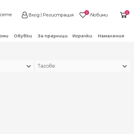
0
0
Вход
Регистрация
Любими
рми
Обувки
За празници
Играчки
Намаления
Тагове: