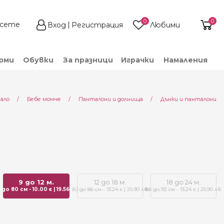
0
0
Вход
Регистрация
Любими
рми
Обувки
За празници
Играчки
Намаления
ало
Бебе момче
Панталони и долнища
Дънки и панталони
9 до 12 м.
12 до 18 м.
18 до 24 м.
 до 80 см - 10.00
| 19.56 лв.
80 до 86 см - 13.24
| 25.90 лв.
86 до 92 см - 13.24
| 25.90 лв.
€
€
€