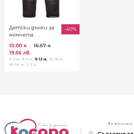
Детски дънки за
-40%
момчета
10.00
16.57
€
€
19.56 лв.
3-6 м.
6-9 м.
9-12 м.
12-18 м.
18-24 м.
2-3 г.
За Косара