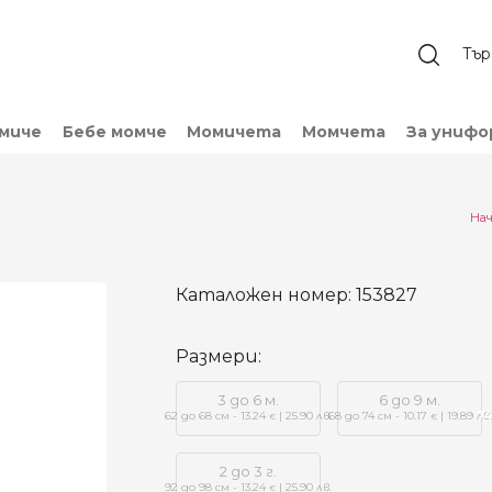
омиче
Бебе момче
Момичета
Момчета
За унифо
Нач
Каталожен номер:
153827
Размери:
3 до 6 м.
6 до 9 м.
62 до 68 см - 13.24
| 25.90 лв.
68 до 74 см - 10.17
| 19.89 лв.
74
€
€
2 до 3 г.
92 до 98 см - 13.24
| 25.90 лв.
€