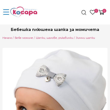
0
0
Бебешка плюшена шапка за момичета
Начало
Бебе момиче
Шапки, шалове, ръкавички
Зимни шапки