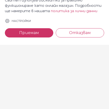
Сайтът използва бисквитки за правилно
функциониране като онлайн магазин. Подробности
ще намерите в нашата
политика за лични данни
За Косара
Информация
НАСТРОЙКИ
За нас
Общи условия
Приемам
Отказвам
Магазини
Декларация за
поверителност
Новини
Доставка и плащане
Контакти
Безплатно връщане
За връзка с нас
тел: 0886 720 768
Всеки делничен ден (от 8.30
до 17.00 ч.)
тел: 0885 514 577
e-mail: shop@kosara.bg
Всички права запазени © 2013-2026 магазин Косара