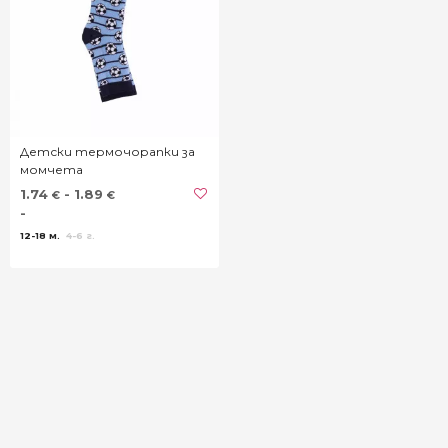
Детски термочорапки за
момчета
1.74
- 1.89
€
€
-
12-18 м.
4-6 г.