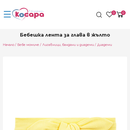
0
0
Бебешка лента за глава в жълто
Начало
Бебе момиче
Лигавници, бандани и диадеми
Диадеми