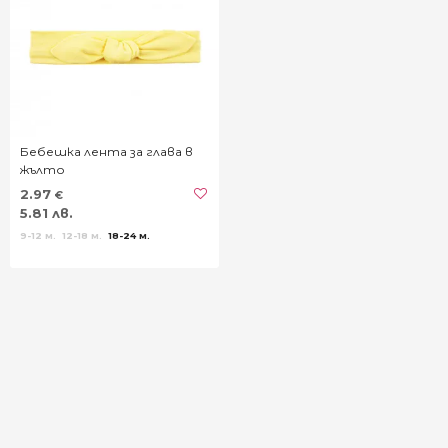
Бебешка лента за глава в
жълто
2.97
€
5.81 лв.
9-12 м.
12-18 м.
18-24 м.