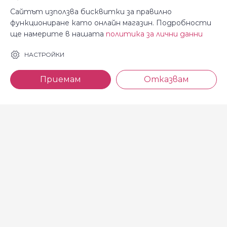
Сайтът използва бисквитки за правилно
функциониране като онлайн магазин. Подробности
ще намерите в нашата
политика за лични данни
За Косара
Информация
НАСТРОЙКИ
За нас
Общи условия
Приемам
Отказвам
Магазини
Декларация за
поверителност
Новини
Доставка и плащане
Контакти
Безплатно връщане
За връзка с нас
тел: 0886 720 768
Всеки делничен ден (от 8.30
до 17.00 ч.)
тел: 0885 514 577
e-mail: shop@kosara.bg