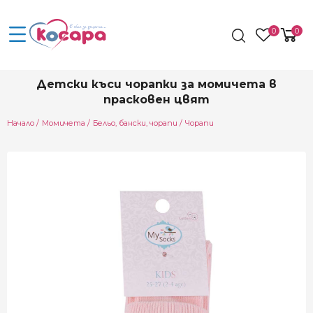
0
0
Детски къси чорапки за момичета в
прасковен цвят
Начало
Момичета
Бельо, бански, чорапи
Чорапи