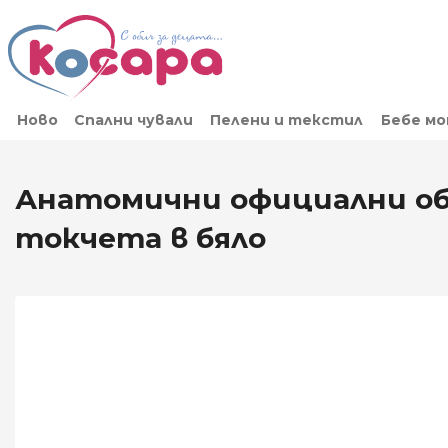
Ново
Спални чували
Пелени и текстил
Бебе м
Анатомични официални об
токчета в бяло