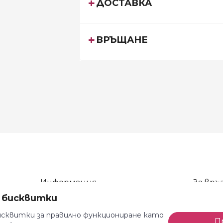
ДОСТАВКА
ВРЪЩАНЕ
Информация
За връз
а бисквитки
Общи условия
тел: 08
Декларация за поверителност
тел: 08
сквитки за правилно функциониране като
П