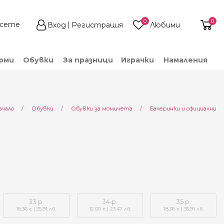
0
0
Вход
Регистрация
Любими
рми
Обувки
За празници
Играчки
Намаления
ачало
Обувки
Обувки за момичета
Балеринки и официални
33 р.
34 р.
35 р.
18.36
| 35.91 лв.
12.00
| 23.47 лв.
18.36
| 35.91 лв.
€
€
€