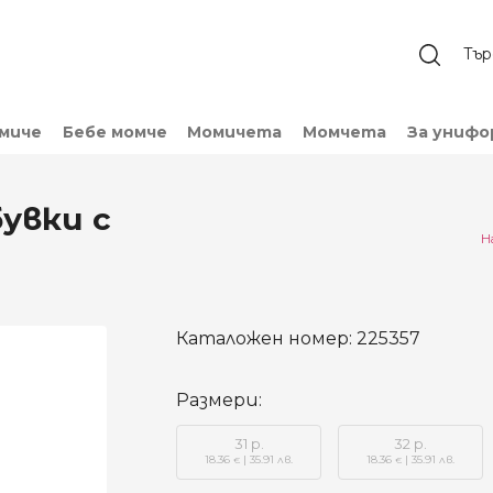
омиче
Бебе момче
Момичета
Момчета
За унифо
увки с
Н
Каталожен номер:
225357
Размери:
31 р.
32 р.
18.36
| 35.91 лв.
18.36
| 35.91 лв.
€
€