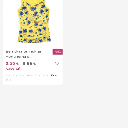
Детска потник за
-49%
момичета с
принтиран десен
3.00
5.88
€
€
5.87 лв.
7 г.
8 г.
9 г.
10 г.
11 г.
12 г.
13 г.
14 г.