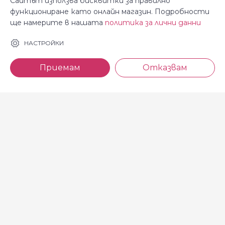
Сайтът използва бисквитки за правилно
функциониране като онлайн магазин. Подробности
ще намерите в нашата
политика за лични данни
За Косара
Информация
НАСТРОЙКИ
За нас
Общи условия
Приемам
Отказвам
Магазини
Декларация за
поверителност
Новини
Доставка и плащане
Контакти
Безплатно връщане
За връзка с нас
тел: 0886 720 768
Всеки делничен ден (от 8.30
до 17.00 ч.)
тел: 0885 514 577
e-mail: shop@kosara.bg
Всички права запазени © 2013-2026 магазин Косара