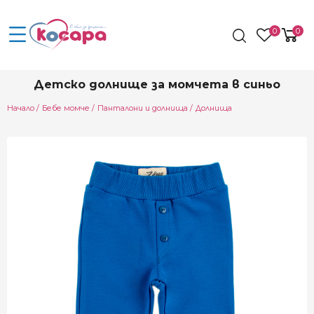
0
0
Детско долнище за момчета в синьо
Начало
Бебе момче
Панталони и долнища
Долнища