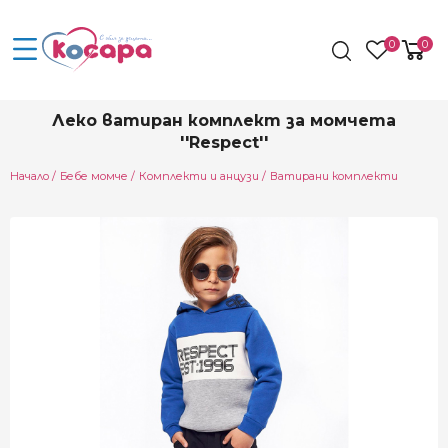
0
0
Леко ватиран комплект за момчета
''Respect''
Начало
Бебе момче
Комплекти и анцузи
Ватирани комплекти