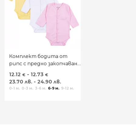
Комплект бодита от
рипс с предно закопчаване
за момичета
12.12
- 12.73
€
€
23.70 лв. - 24.90 лв.
0-1 м.
0-3 м.
3-6 м.
6-9 м.
9-12 м.