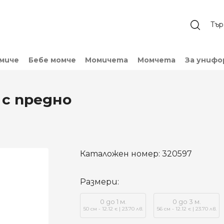
омиче
Бебе момче
Момичета
Момчета
За унифо
с предно
Каталожен номер:
320597
Размери:
0 до 1 м.
0 до 3 м.
50 см - 12.12
| 23.70 лв.
56 см - 12.12
| 23.70 лв.
€
€