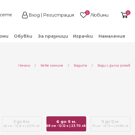
0
0
Вход
Регистрация
Любими
рми
Обувки
За празници
Играчки
Намаления
Начало
Бебе момиче
Бодита
Боди с дълъг ръкав
3 до 6 м.
6 до 9 м.
9 до 12 м.
62 см - 12.12
| 23.70 лв.
68 см - 12.12
| 23.70 лв.
74 см - 12.73
| 24.90 лв.
€
€
€