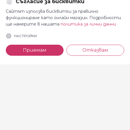
Съгласие за бисквитки
Последвайте ни:
Сайтът използва бисквитки за правилно
функциониране като онлайн магазин. Подробности
ще намерите в нашата
политика за лични данни
За Косара
Информация
НАСТРОЙКИ
За нас
Общи условия
Приемам
Отказвам
Магазини
Декларация за
поверителност
Новини
Доставка и плащане
Контакти
Безплатно връщане
За връзка с нас
тел: 0886 720 768
Всеки делничен ден (от 8.30
до 17.00 ч.)
тел: 0885 514 577
e-mail: shop@kosara.bg