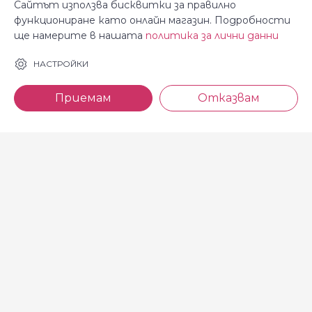
Сайтът използва бисквитки за правилно
функциониране като онлайн магазин. Подробности
ще намерите в нашата
политика за лични данни
За Косара
Информация
НАСТРОЙКИ
За нас
Общи условия
Приемам
Отказвам
Магазини
Декларация за
поверителност
Новини
Доставка и плащане
Контакти
Безплатно връщане
За връзка с нас
тел: 0886 720 768
Всеки делничен ден (от 8.30
до 17.00 ч.)
тел: 0885 514 577
e-mail: shop@kosara.bg
Всички права запазени © 2013-2026 магазин Косара