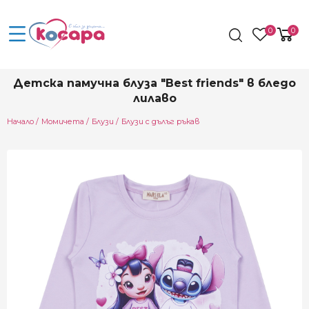
0
0
Детска памучна блуза "Best friends" в бледо
лилаво
Начало
Момичета
Блузи
Блузи с дълъг ръкав