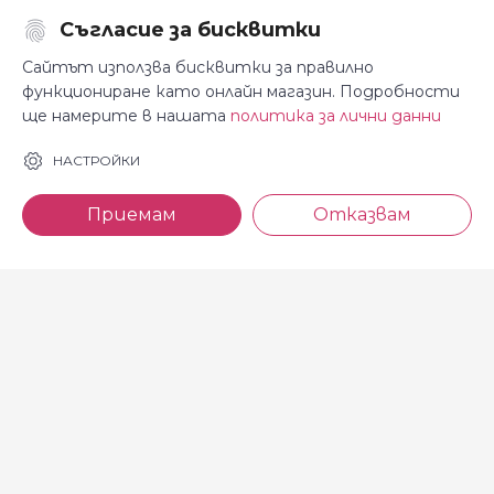
Съгласие за бисквитки
Последвайте ни:
Сайтът използва бисквитки за правилно
функциониране като онлайн магазин. Подробности
ще намерите в нашата
политика за лични данни
За Косара
Информация
НАСТРОЙКИ
За нас
Общи условия
Приемам
Отказвам
Магазини
Декларация за
поверителност
Новини
Доставка и плащане
Контакти
Безплатно връщане
За връзка с нас
тел: 0886 720 768
Всеки делничен ден (от 8.30
до 17.00 ч.)
тел: 0885 514 577
e-mail: shop@kosara.bg