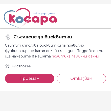
Съгласие за бисквитки
Последвайте ни:
Сайтът използва бисквитки за правилно
функциониране като онлайн магазин. Подробности
ще намерите в нашата
политика за лични данни
За Косара
Информация
НАСТРОЙКИ
За нас
Общи условия
Приемам
Отказвам
Магазини
Декларация за
поверителност
Новини
Доставка и плащане
Контакти
Безплатно връщане