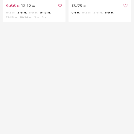
от рипс
9.66
12.12
13.75
€
€
€
0-3 м.
3-6 м.
6-9 м.
9-12 м.
0-1 м.
0-3 м.
3-6 м.
6-9 м.
12-18 м.
18-24 м.
2 г.
3 г.