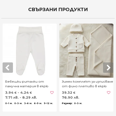
СВЪРЗАНИ ПРОДУКТИ
Бебешки ританки от
Зимен комплект за изписване
памучна материя в екрю
от фино плетиво в екрю
3.94
- 4.24
39.32
€
€
€
7.71 лв. - 8.29 лв.
76.90 лв.
0-1 м.
0-3 м.
3-6 м.
6-9 м.
9-12 м.
0-3 м.