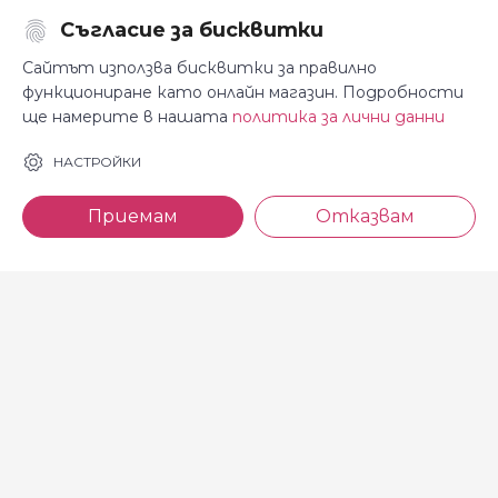
Съгласие за бисквитки
Последвайте ни:
Сайтът използва бисквитки за правилно
функциониране като онлайн магазин. Подробности
ще намерите в нашата
политика за лични данни
За Косара
Информация
НАСТРОЙКИ
За нас
Общи условия
Приемам
Отказвам
Магазини
Декларация за
поверителност
Новини
Доставка и плащане
Контакти
Безплатно връщане
За връзка с нас
тел: 0886 720 768
Всеки делничен ден (от 8.30
до 17.00 ч.)
тел: 0885 514 577
e-mail: shop@kosara.bg