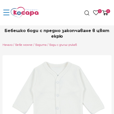
0
0
Бебешко боди с предно закопчаване в цвят
екрю
Начало
Бебе момче
Бодита
Боди с дълъг ръкав