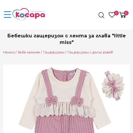
0
0
Бебешки гащеризон с лента за глава "little
miss"
Начало
Бебе момиче
Гащеризони
Гащеризони с дълъг ръкав