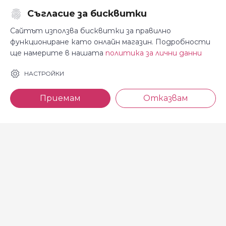
Съгласие за бисквитки
Последвайте ни:
Сайтът използва бисквитки за правилно
функциониране като онлайн магазин. Подробности
ще намерите в нашата
политика за лични данни
За Косара
Информация
НАСТРОЙКИ
За нас
Общи условия
Приемам
Отказвам
Магазини
Декларация за
поверителност
Новини
Доставка и плащане
Контакти
Безплатно връщане
За връзка с нас
тел: 0886 720 768
Всеки делничен ден (от 8.30
до 17.00 ч.)
тел: 0885 514 577
e-mail: shop@kosara.bg