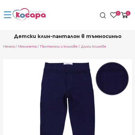
0
0
Детски клин-панталон в тъмносиньо
Начало
Момичета
Панталони и клинове
Дълги клинове