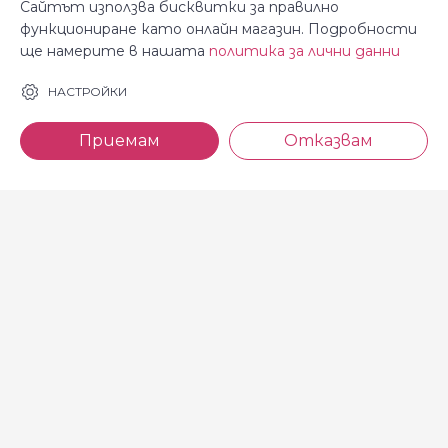
Сайтът използва бисквитки за правилно
функциониране като онлайн магазин. Подробности
ще намерите в нашата
политика за лични данни
За Косара
Информация
НАСТРОЙКИ
За нас
Общи условия
Приемам
Отказвам
Магазини
Декларация за
поверителност
Новини
Доставка и плащане
Контакти
Безплатно връщане
За връзка с нас
тел: 0886 720 768
Всеки делничен ден (от 8.30
до 17.00 ч.)
тел: 0885 514 577
e-mail: shop@kosara.bg
Всички права запазени © 2013-2026 магазин Косара