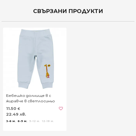
СВЪРЗАНИ ПРОДУКТИ
Бебешко долнище в с
жиравче в светлосиньо
11.50
€
22.49 лв.
3-6 м.
6-9 м.
9-12 м.
12-18 м.