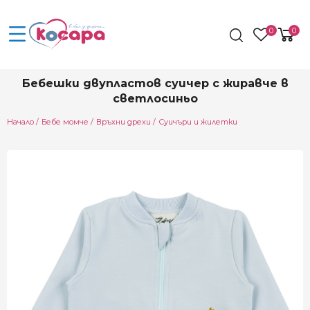
0
0
Бебешки двупластов суичер с жиравче в
светлосиньо
Начало
Бебе момче
Връхни дрехи
Суичъри и жилетки