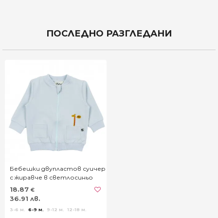
ПОСЛЕДНО РАЗГЛЕДАНИ
Бебешки двупластов суичер
с жиравче в светлосиньо
18.87
€
36.91 лв.
3-6 м.
6-9 м.
9-12 м.
12-18 м.