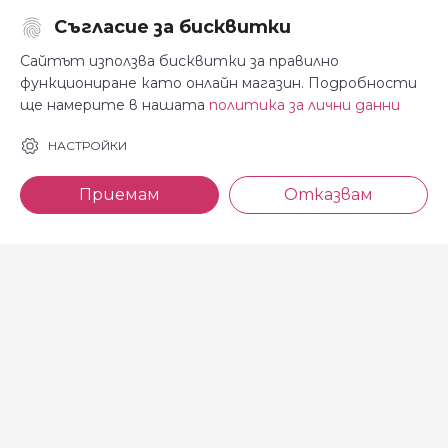
Съгласие за бисквитки
Последвайте ни:
Сайтът използва бисквитки за правилно
функциониране като онлайн магазин. Подробности
ще намерите в нашата
политика за лични данни
За Косара
Информация
НАСТРОЙКИ
За нас
Общи условия
Приемам
Отказвам
Магазини
Декларация за
поверителност
Новини
Доставка и плащане
Контакти
Безплатно връщане
За връзка с нас
тел: 0886 720 768
Всеки делничен ден (от 8.30
до 17.00 ч.)
тел: 0885 514 577
e-mail: shop@kosara.bg