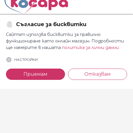
Съгласие за бисквитки
Последвайте ни:
Сайтът използва бисквитки за правилно
функциониране като онлайн магазин. Подробности
ще намерите в нашата
политика за лични данни
За Косара
Информация
НАСТРОЙКИ
За нас
Общи условия
Приемам
Отказвам
Магазини
Декларация за
поверителност
Новини
Доставка и плащане
Контакти
Безплатно връщане
За връзка с нас
тел: 0886 720 768
Всеки делничен ден (от 8.30
до 17.00 ч.)