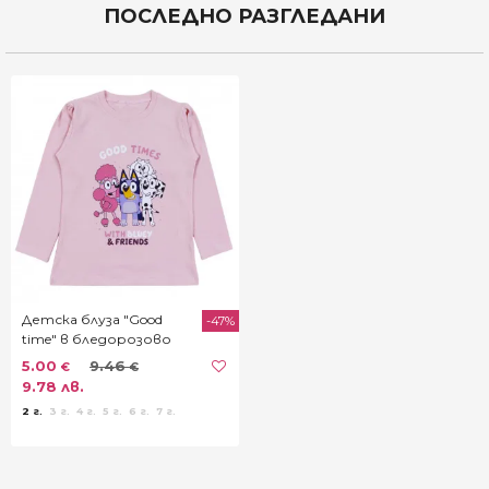
ПОСЛЕДНО РАЗГЛЕДАНИ
Детска блуза "Good
-47%
time" в бледорозово
5.00
9.46
€
€
9.78 лв.
2 г.
3 г.
4 г.
5 г.
6 г.
7 г.