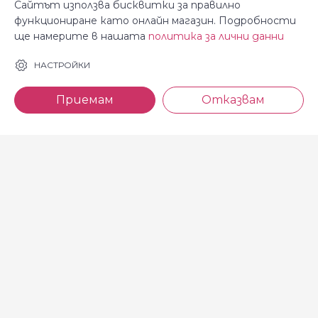
Сайтът използва бисквитки за правилно
функциониране като онлайн магазин. Подробности
ще намерите в нашата
политика за лични данни
За Косара
Информация
НАСТРОЙКИ
За нас
Общи условия
Приемам
Отказвам
Магазини
Декларация за
поверителност
Новини
Доставка и плащане
Контакти
Безплатно връщане
За връзка с нас
тел: 0886 720 768
Всеки делничен ден (от 8.30
до 17.00 ч.)
тел: 0885 514 577
e-mail: shop@kosara.bg
Всички права запазени © 2013-2026 магазин Косара