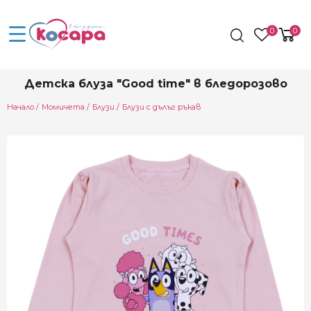
0
0
Детска блуза "Good time" в бледорозово
Начало
Момичета
Блузи
Блузи с дълъг ръкав