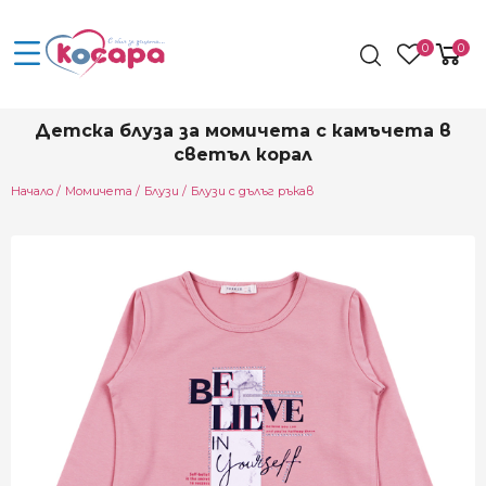
0
0
Детска блуза за момичета с камъчета в
светъл корал
Начало
Момичета
Блузи
Блузи с дълъг ръкав