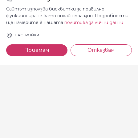
Последвайте ни:
Сайтът използва бисквитки за правилно
функциониране като онлайн магазин. Подробности
ще намерите в нашата
политика за лични данни
За Косара
Информация
НАСТРОЙКИ
За нас
Общи условия
Приемам
Отказвам
Магазини
Декларация за
поверителност
Новини
Доставка и плащане
Контакти
Безплатно връщане
За връзка с нас
тел: 0886 720 768
Всеки делничен ден (от 8.30
до 17.00 ч.)
тел: 0885 514 577
e-mail: shop@kosara.bg