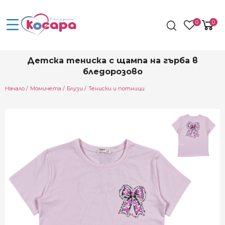
0
0
Детска тениска с щампа на гърба в
бледорозово
Начало
Момичета
Блузи
Тениски и потници