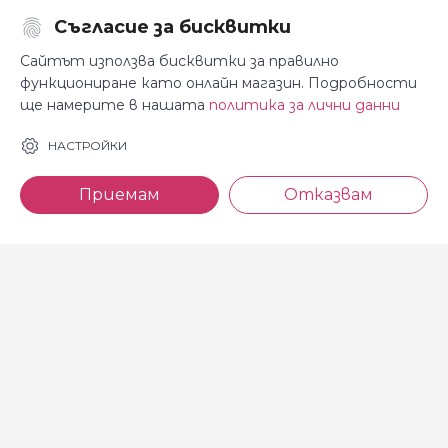
Съгласие за бисквитки
Последвайте ни:
Сайтът използва бисквитки за правилно
функциониране като онлайн магазин. Подробности
ще намерите в нашата
политика за лични данни
За Косара
Информация
НАСТРОЙКИ
За нас
Общи условия
Приемам
Отказвам
Магазини
Декларация за
поверителност
Новини
Доставка и плащане
Контакти
Безплатно връщане
За връзка с нас
тел: 0886 720 768
Всеки делничен ден (от 8.30
до 17.00 ч.)
тел: 0885 514 577
e-mail: shop@kosara.bg