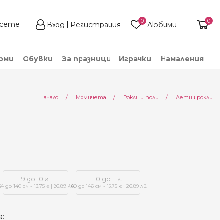
0
0
Вход
Регистрация
Любими
рми
Обувки
За празници
Играчки
Намаления
Начало
Момичета
Рокли и поли
Летни рокли
9 до 10 г.
10 до 11 г.
.
34 до 140 см - 13.75
| 26.89 лв.
140 до 146 см - 13.75
| 26.89 лв.
€
€
: