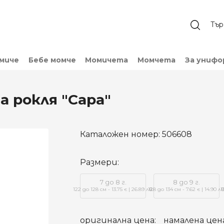
омиче
Бебе момче
Момичета
Момчета
За унифо
 рокля "Сара"
Каталожен номер:
506608
Размери:
7 до 8 г.
8 до 9 г.
122 до 128 см - 13.75
| 26.89 лв.
128 до 134 см - 7.62
| 14.90 лв
1
€
€
оригинална цена:
намалена цена