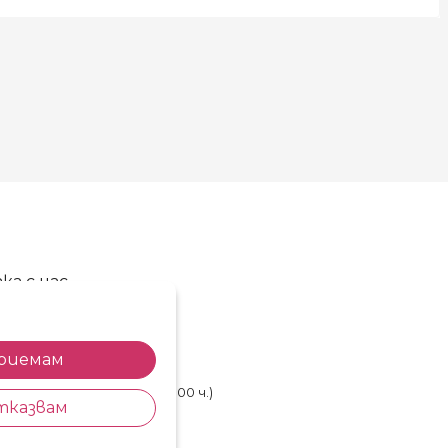
ка с нас
86 720 768
85 514 577
риемам
shop@kosara.bg
лничен ден (от 8.30 до 17.00 ч.)
тказвам