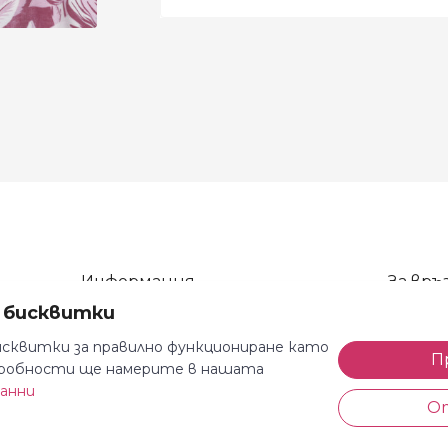
Информация
За връз
а бисквитки
Общи условия
тел: 08
Декларация за поверителност
тел: 08
сквитки за правилно функциониране като
П
одробности ще намерите в нашата
Доставка и плащане
e-mail: 
данни
Безплатно връщане
Всеки де
О