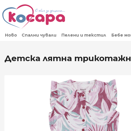
Ново
Спални чували
Пелени и текстил
Бебе м
Детска лятна трикотажна