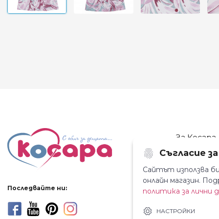
За Косара
Съгласие з
За нас
Магазини
Сайтът използва би
онлайн магазин. П
Новини
Последвайте ни:
политика за лични 
Контакти
НАСТРОЙКИ