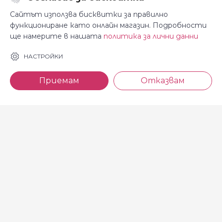
Последвайте ни:
Сайтът използва бисквитки за правилно
функциониране като онлайн магазин. Подробности
ще намерите в нашата
политика за лични данни
За Косара
Информация
НАСТРОЙКИ
За нас
Общи условия
Приемам
Отказвам
Магазини
Декларация за
поверителност
Новини
Доставка и плащане
Контакти
Безплатно връщане
За връзка с нас
тел: 0886 720 768
Всеки делничен ден (от 8.30
до 17.00 ч.)
тел: 0885 514 577
e-mail: shop@kosara.bg