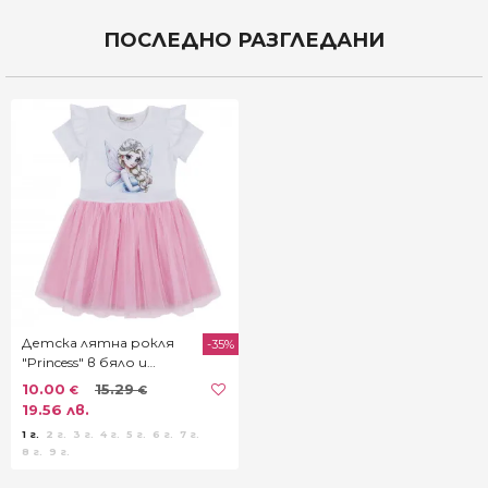
€
€
€
ПОСЛЕДНО РАЗГЛЕДАНИ
Детска лятна рокля
-35%
"Princess" в бяло и
розово
10.00
15.29
€
€
19.56 лв.
1 г.
2 г.
3 г.
4 г.
5 г.
6 г.
7 г.
8 г.
9 г.