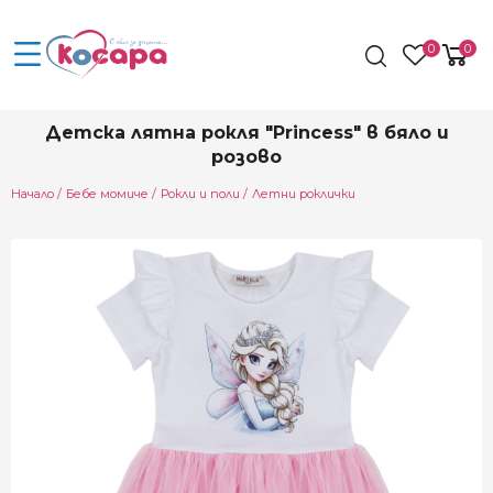
0
0
Детска лятна рокля "Princess" в бяло и
розово
Начало
Бебе момиче
Рокли и поли
Летни роклички