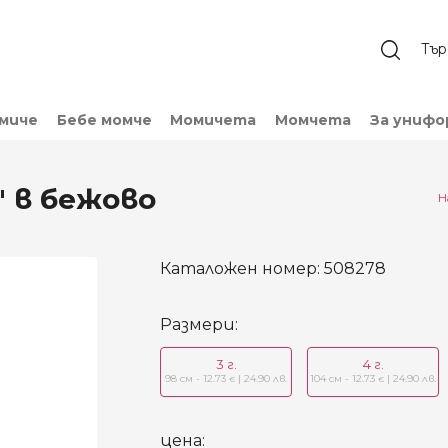
омиче
Бебе момче
Момичета
Момчета
За унифо
" в бежово
Н
Каталожен номер:
508278
Размери:
3 г.
4 г.
98 см - 12.73
| 24.90 лв.
104 см - 12.73
| 24.90 лв.
€
€
цена: