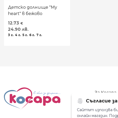
Детско долнище "My
heart" в бежово
12.73
€
24.90 лв.
3 г.
4 г.
5 г.
6 г.
7 г.
За Косара
Съгласие з
За нас
Магазини
Сайтът използва би
онлайн магазин. П
Новини