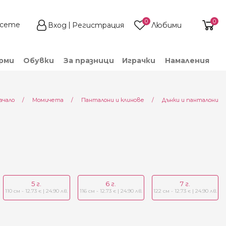
0
0
Вход
Регистрация
Любими
рми
Обувки
За празници
Играчки
Намаления
ачало
Момичета
Панталони и клинове
Дънки и панталони
5 г.
6 г.
7 г.
110 см - 12.73
| 24.90 лв.
116 см - 12.73
| 24.90 лв.
122 см - 12.73
| 24.90 лв.
€
€
€