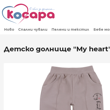
Ново
Спални чували
Пелени и текстил
Бебе м
Детско долнище "My heart