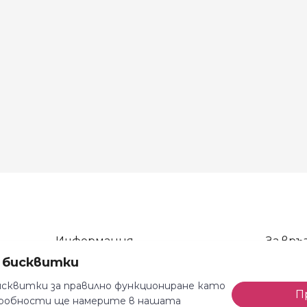
Информация
За връз
а бисквитки
Общи условия
тел: 08
Декларация за поверителност
тел: 08
сквитки за правилно функциониране като
П
одробности ще намерите в нашата
Доставка и плащане
e-mail: 