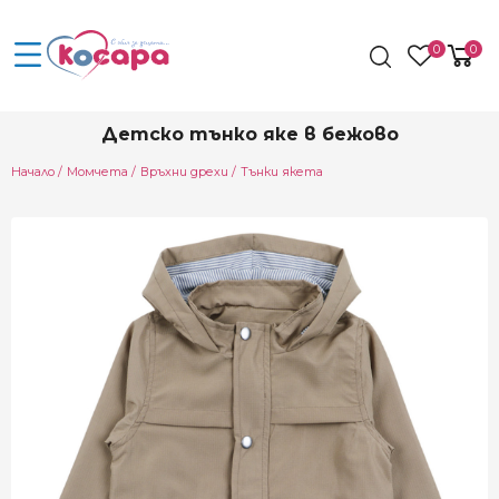
0
0
Детско тънко яке в бежово
Начало
Момчета
Връхни дрехи
Тънки якета