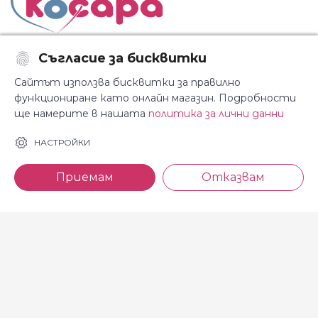
Съгласие за бисквитки
Последвайте ни:
Сайтът използва бисквитки за правилно
функциониране като онлайн магазин. Подробности
ще намерите в нашата
политика за лични данни
За Косара
Информация
НАСТРОЙКИ
За нас
Общи условия
Приемам
Отказвам
Магазини
Декларация за
поверителност
Новини
Доставка и плащане
Контакти
Безплатно връщане
За връзка с нас
тел: 0886 720 768
Всеки делничен ден (от 8.30
до 17.00 ч.)