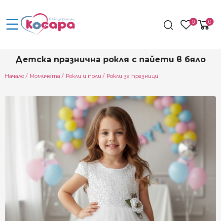
0
0
Детска празнична рокля с пайети в бяло
Начало
Момичета
Рокли и поли
Рокли за празници