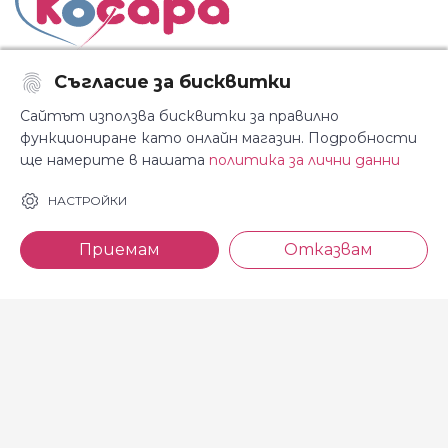
Съгласие за бисквитки
Последвайте ни:
Сайтът използва бисквитки за правилно
функциониране като онлайн магазин. Подробности
ще намерите в нашата
политика за лични данни
За Косара
Информация
НАСТРОЙКИ
За нас
Общи условия
Приемам
Отказвам
Магазини
Декларация за
поверителност
Новини
Доставка и плащане
Контакти
Безплатно връщане
За връзка с нас
тел: 0886 720 768
Всеки делничен ден (от 8.30
до 17.00 ч.)